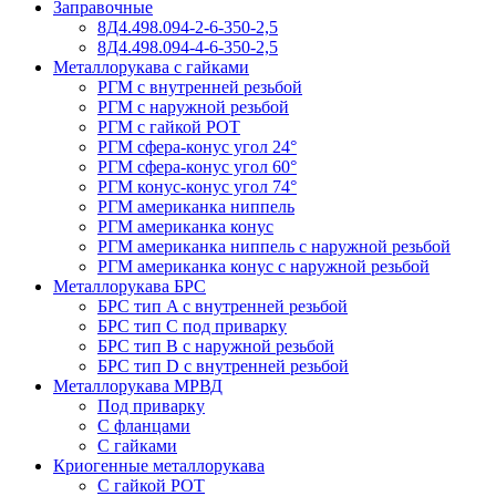
Заправочные
8Д4.498.094-2-6-350-2,5
8Д4.498.094-4-6-350-2,5
Металлорукава с гайками
РГМ с внутренней резьбой
РГМ с наружной резьбой
РГМ с гайкой РОТ
РГМ сфера-конус угол 24°
РГМ сфера-конус угол 60°
РГМ конус-конус угол 74°
РГМ американка ниппель
РГМ американка конус
РГМ американка ниппель с наружной резьбой
РГМ американка конус с наружной резьбой
Металлорукава БРС
БРС тип A с внутренней резьбой
БРС тип C под приварку
БРС тип B с наружной резьбой
БРС тип D с внутренней резьбой
Металлорукава МРВД
Под приварку
С фланцами
С гайками
Криогенные металлорукава
С гайкой РОТ