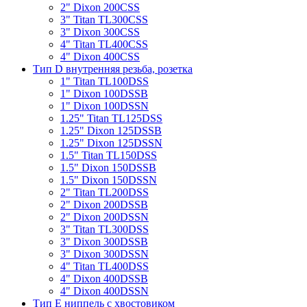
2" Dixon 200CSS
3" Titan TL300CSS
3" Dixon 300CSS
4" Titan TL400CSS
4" Dixon 400CSS
Тип D внутренняя резьба, розетка
1" Titan TL100DSS
1" Dixon 100DSSB
1" Dixon 100DSSN
1.25" Titan TL125DSS
1.25" Dixon 125DSSB
1.25" Dixon 125DSSN
1.5" Titan TL150DSS
1.5" Dixon 150DSSB
1.5" Dixon 150DSSN
2" Titan TL200DSS
2" Dixon 200DSSB
2" Dixon 200DSSN
3" Titan TL300DSS
3" Dixon 300DSSB
3" Dixon 300DSSN
4" Titan TL400DSS
4" Dixon 400DSSB
4" Dixon 400DSSN
Тип Е ниппель с хвостовиком