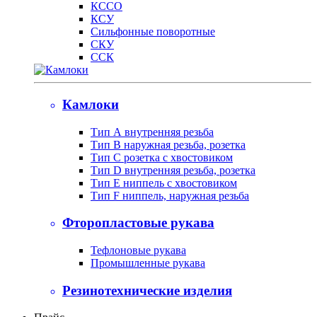
КССО
КСУ
Сильфонные поворотные
СКУ
ССК
Камлоки
Тип А внутренняя резьба
Тип B наружная резьба, розетка
Тип С розетка с хвостовиком
Тип D внутренняя резьба, розетка
Тип Е ниппель с хвостовиком
Тип F ниппель, наружная резьба
Фторопластовые рукава
Тефлоновые рукава
Промышленные рукава
Резинотехнические изделия