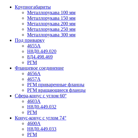
Крупногабариты
Металлорукава 100 мм
Металлорукава 150 мм
Металлорукава 200 мм
Металлорукава 250 мм
Металлорукава 300 мм
Под приварку
4655А
Н8Д0.449.020
8Д4.498.469
РГМ
Фланцевое соединение
4656А
4657А
РГМ приваренные фланцы
РГМ вращающиеся фланцы
Сфера-конус с углом 60°
4603А
Н8Д0.449.032
РГМ
Конус-конус с углом 74°
4600А
Н8Д0.449.033
РГМ