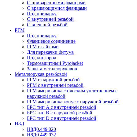
С приваренными фланцами
С вращающимися фланцами
Под приварку
С внутренней резьбой
С внешней резьбой
РГМ
Под приварку
Фланцевое соединение
РГМ с гайками
Для перекачки битума
Под кислород
Термозащитный Pyrojacket
Защита металлорукавов
Металлорукав резьбовой
РГМ с наружной резьбой
РГМ с внутренней резьбой
РГМ американка с плоским уплотнением с
наружной резьбой
РГМ американка конус с наружной резьбой
БРС тип А с внутренней резьбой
БРС тип В с наружной резьбой
БРС тип D с внутренней резьбой
Н8Д
Н8Д0.449.020
Н8Д0.449.032