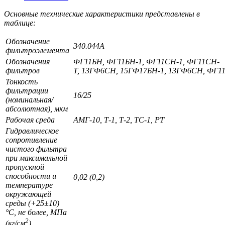
Основные технические характеристики представлены в
таблице:
Обозначение
340.044А
фильтроэлемента
Обозначения
ФГ11БН, ФГ11БН-1, ФГ11СН-1, ФГ11СН-
фильтров
Т, 13ГФ6СН, 15ГФ17БН-1, 13ГФ6СН, ФГ1
Тонкость
фильтрации
16/25
(номинальная/
абсолютная), мкм
Рабочая среда
АМГ-10, Т-1, Т-2, ТС-1, РТ
Гидравлическое
сопротивление
чистого фильтра
при максимальной
пропускной
способности и
0,02 (0,2)
температуре
окружающей
среды (+25±10)
°С, не более, МПа
2
(кг/см
)