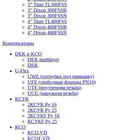
3" Titan TL300FSS
3" Dixon 300FSSB
3" Dixon 300FSSN
4" Titan TL400FSS
4" Dixon 400FSSB
4" Dixon 400FSSN
Компенсаторы
DEK и KCO
DEK multilayer
DЕК
U-Flex
UWE (патрубки под приварку)
UFE (свободные фланцы PN16)
UTE (внутренняя резьба)
UCG (наружная резьба)
КСУК
2КСУК Ру 16
2КСУК Ру 25
2КСУКF Ру 16
КСУКF Ру 25
КСО
KCO.VD
KCOF.VD