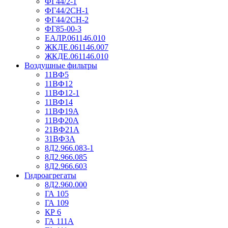
ФГ44/2-1
ФГ44/2СН-1
ФГ44/2СН-2
ФГ85-00-3
ЕАЛР.061146.010
ЖКДЕ.061146.007
ЖКДЕ.061146.010
Воздушные фильтры
11ВФ5
11ВФ12
11ВФ12-1
11ВФ14
11ВФ19А
11ВФ20А
21ВФ21А
31ВФ3А
8Д2.966.083-1
8Д2.966.085
8Д2.966.603
Гидроагрегаты
8Д2.960.000
ГА 105
ГА 109
КР 6
ГА 111А