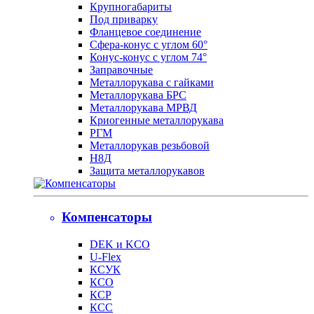
Крупногабариты
Под приварку
Фланцевое соединение
Сфера-конус с углом 60°
Конус-конус с углом 74°
Заправочные
Металлорукава с гайками
Металлорукава БРС
Металлорукава МРВД
Криогенные металлорукава
РГМ
Металлорукав резьбовой
Н8Д
Защита металлорукавов
Компенсаторы
DEK и KCO
U-Flex
КСУК
КСО
КСР
КСС