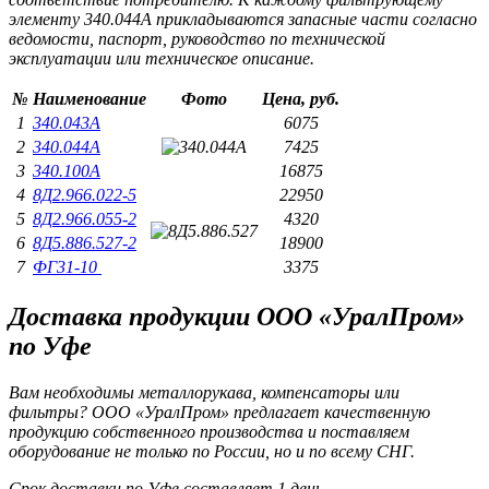
элементу 340.044А прикладываются запасные части согласно
ведомости, паспорт, руководство по технической
эксплуатации или техническое описание.
№
Наименование
Фото
Цена, руб.
1
340.043А
6075
2
340.044А
7425
3
340.100А
16875
4
8Д2.966.022-5
22950
5
8Д2.966.055-2
4320
6
8Д5.886.527-2
18900
7
ФГ31-10
3375
Доставка продукции ООО «УралПром»
по Уфе
Вам необходимы металлорукава, компенсаторы или
фильтры? ООО «УралПром» предлагает качественную
продукцию собственного производства и поставляем
оборудование не только по России, но и по всему СНГ.
Срок доставки по Уфе составляет 1 день.