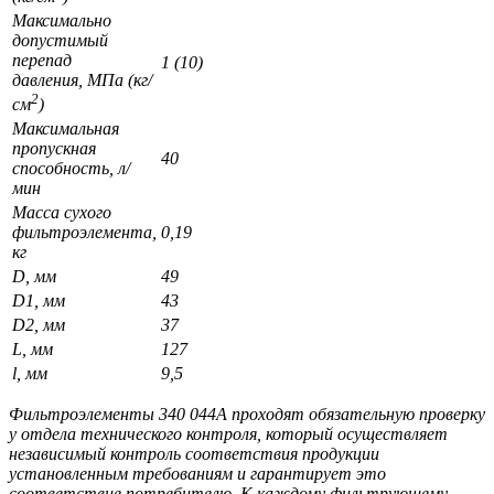
Максимально
допустимый
перепад
1 (10)
давления, МПа (кг/
2
см
)
Максимальная
пропускная
40
способность, л/
мин
Масса сухого
фильтроэлемента,
0,19
кг
D, мм
49
D1, мм
43
D2, мм
37
L, мм
127
l, мм
9,5
Фильтроэлементы 340 044А проходят обязательную проверку
у отдела технического контроля, который осуществляет
независимый контроль соответствия продукции
установленным требованиям и гарантирует это
соответствие потребителю. К каждому фильтрующему