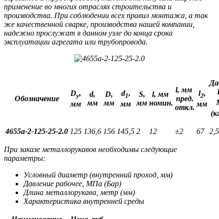
применение во многих отраслях строительства и
производства. При соблюдении всех правил монтажа, а так
же качественной сварке, производства нашей компании,
надежно прослужат в данном узле до конца срока
эксплуатации агрегата или трубопровода.
Да
l, мм
D
,
d
,
l
,
d,
D,
S,
l, мм
у
1
2
Обозначение
пред.
мм
мм
мм
номин.
мм
мм
мм
откл.
(к
4655а-2-125-25-2.0
125
136,6
156
145,5
2
12
±2
67
2,5
При заказе металлорукавов необходимы следующие
параметры:
Условный диаметр (внутренний проход, мм)
Давление рабочее, МПа (Бар)
Длина металлорукава, метр (мм)
Характеристика внутренней среды