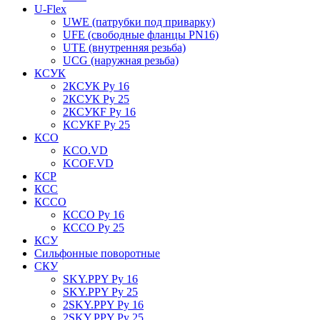
U-Flex
UWE (патрубки под приварку)
UFE (свободные фланцы PN16)
UTE (внутренняя резьба)
UCG (наружная резьба)
КСУК
2КСУК Ру 16
2КСУК Ру 25
2КСУКF Ру 16
КСУКF Ру 25
КСО
KCO.VD
KCOF.VD
КСР
КСС
КССО
КССО Ру 16
КССО Ру 25
КСУ
Сильфонные поворотные
СКУ
SKY.PPY Ру 16
SKY.PPY Ру 25
2SKY.PPY Ру 16
2SKY.PPY Ру 25