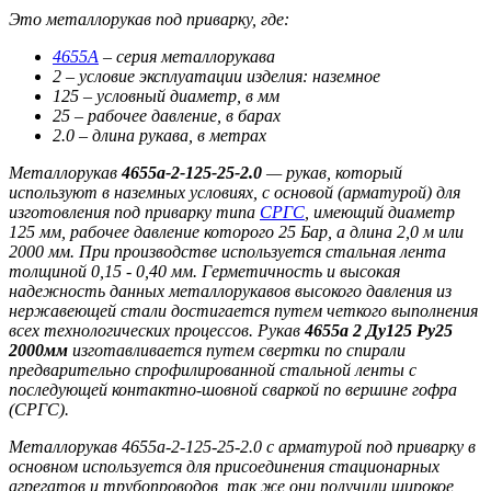
Это металлорукав под приварку, где:
4655А
– серия металлорукава
2 – условие эксплуатации изделия: наземное
125 – условный диаметр, в мм
25 – рабочее давление, в барах
2.0 – длина рукава, в метрах
Металлорукав
4655а-2-125-25-2.0
—
рукав, который
используют в наземных условиях, с основой (арматурой) для
изготовления под приварку типа
СРГС
, имеющий диаметр
125 мм, рабочее давление которого 25 Бар, а длина 2,0 м или
2000 мм. При производстве используется стальная лента
толщиной 0,15 - 0,40 мм. Герметичность и высокая
надежность данных металлорукавов высокого давления из
нержавеющей стали достигается путем четкого выполнения
всех технологических процессов. Рукав
4655а 2 Ду125 Ру25
2000мм
изготавливается путем свертки по спирали
предварительно спрофилированной стальной ленты с
последующей контактно-шовной сваркой по вершине гофра
(СРГС).
Металлорукав 4655а-2-125-25-2.0 с арматурой под приварку в
основном используется для присоединения стационарных
агрегатов и трубопроводов, так же они получили широкое