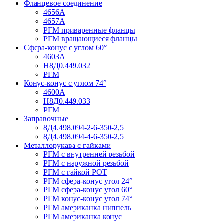
Фланцевое соединение
4656А
4657А
РГМ приваренные фланцы
РГМ вращающиеся фланцы
Сфера-конус с углом 60°
4603А
Н8Д0.449.032
РГМ
Конус-конус с углом 74°
4600А
Н8Д0.449.033
РГМ
Заправочные
8Д4.498.094-2-6-350-2,5
8Д4.498.094-4-6-350-2,5
Металлорукава с гайками
РГМ с внутренней резьбой
РГМ с наружной резьбой
РГМ с гайкой РОТ
РГМ сфера-конус угол 24°
РГМ сфера-конус угол 60°
РГМ конус-конус угол 74°
РГМ американка ниппель
РГМ американка конус