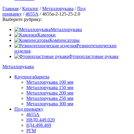
Главная
/
Каталог
/
Металлорукава
/
Под
приварку
/
4655А
/
4655а-2-125-25-2.0
Выберите рубрику:
Металлорукава
Камлоки
Компенсаторы
Резинотехнические
изделия
Фторопластовые рукава
Металлорукава
Крупногабариты
Металлорукава 100 мм
Металлорукава 150 мм
Металлорукава 200 мм
Металлорукава 250 мм
Металлорукава 300 мм
Под приварку
4655А
Н8Д0.449.020
8Д4.498.469
РГМ