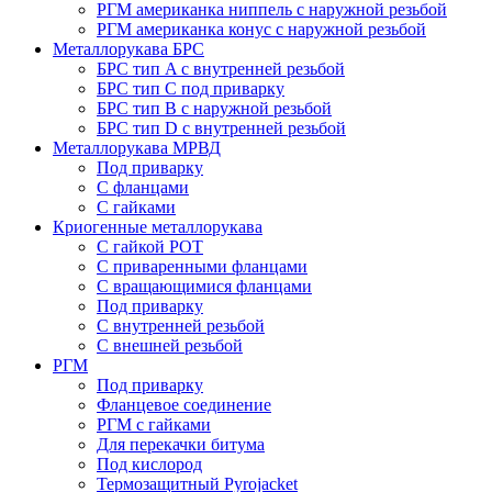
РГМ американка ниппель с наружной резьбой
РГМ американка конус с наружной резьбой
Металлорукава БРС
БРС тип A с внутренней резьбой
БРС тип C под приварку
БРС тип B с наружной резьбой
БРС тип D с внутренней резьбой
Металлорукава МРВД
Под приварку
С фланцами
С гайками
Криогенные металлорукава
С гайкой РОТ
С приваренными фланцами
С вращающимися фланцами
Под приварку
С внутренней резьбой
С внешней резьбой
РГМ
Под приварку
Фланцевое соединение
РГМ с гайками
Для перекачки битума
Под кислород
Термозащитный Pyrojacket