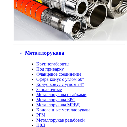
Металлорукава
Крупногабариты
Под приварку
Фланцевое соединение
Сфера-конус с углом 60°
Конус-конус с углом 74°
Заправочные
Металлорукава с гайками
Металлорукава БРС
Металлорукава МРВД
Криогенные металлорукава
РГМ
Металлорукав резьбовой
Н8Д