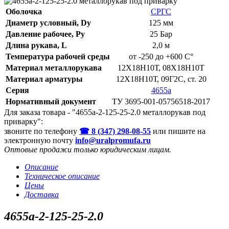
Оболочка
СРГС
Диаметр условный, Dy
125 мм
Давление рабочее, Py
25 Бар
Длина рукава, L
2,0 м
Температура рабочей среды
от -250 до +600 С°
Материал металлорукава
12Х18Н10Т, 08Х18Н10Т
Материал арматуры
12Х18Н10Т, 09Г2С, ст. 20
Серия
4655а
Нормативный документ
ТУ 3695-001-05756518-2017
Для заказа товара - "4655а-2-125-25-2.0 металлорукав под
приварку":
звоните по телефону
☎ 8 (347) 298‑08‑55
или пишите на
электронную почту
info@uralpromufa.ru
Оптовые продажи только юридическим лицам
.
Описание
Техническое описание
Цены
Доставка
4655а-2-125-25-2.0