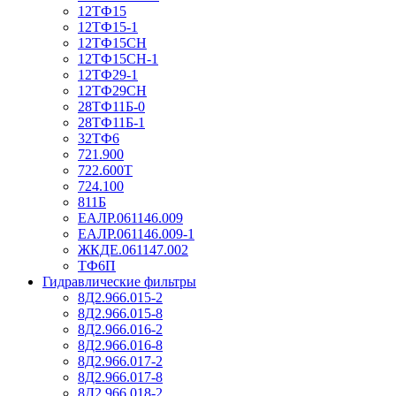
12ТФ15
12ТФ15-1
12ТФ15СН
12ТФ15СН-1
12ТФ29-1
12ТФ29СН
28ТФ11Б-0
28ТФ11Б-1
32ТФ6
721.900
722.600Т
724.100
811Б
ЕАЛР.061146.009
ЕАЛР.061146.009-1
ЖКДЕ.061147.002
ТФ6П
Гидравлические фильтры
8Д2.966.015-2
8Д2.966.015-8
8Д2.966.016-2
8Д2.966.016-8
8Д2.966.017-2
8Д2.966.017-8
8Д2.966.018-2