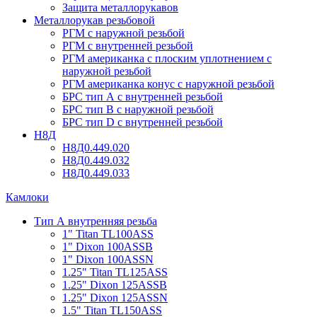
Защита металлорукавов
Металлорукав резьбовой
РГМ с наружной резьбой
РГМ с внутренней резьбой
РГМ американка с плоским уплотнением с
наружной резьбой
РГМ американка конус с наружной резьбой
БРС тип А с внутренней резьбой
БРС тип В с наружной резьбой
БРС тип D с внутренней резьбой
Н8Д
Н8Д0.449.020
Н8Д0.449.032
Н8Д0.449.033
Камлоки
Тип А внутренняя резьба
1" Titan TL100ASS
1" Dixon 100ASSB
1" Dixon 100ASSN
1.25" Titan TL125ASS
1.25" Dixon 125ASSB
1.25" Dixon 125ASSN
1.5" Titan TL150ASS