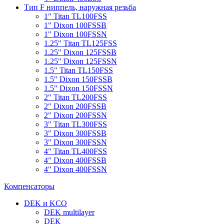
Тип F ниппель, наружная резьба
1" Titan TL100FSS
1" Dixon 100FSSB
1" Dixon 100FSSN
1.25" Titan TL125FSS
1.25" Dixon 125FSSB
1.25" Dixon 125FSSN
1.5" Titan TL150FSS
1.5" Dixon 150FSSB
1.5" Dixon 150FSSN
2" Titan TL200FSS
2" Dixon 200FSSB
2" Dixon 200FSSN
3" Titan TL300FSS
3" Dixon 300FSSB
3" Dixon 300FSSN
4" Titan TL400FSS
4" Dixon 400FSSB
4" Dixon 400FSSN
Компенсаторы
DEK и KCO
DEK multilayer
DЕК