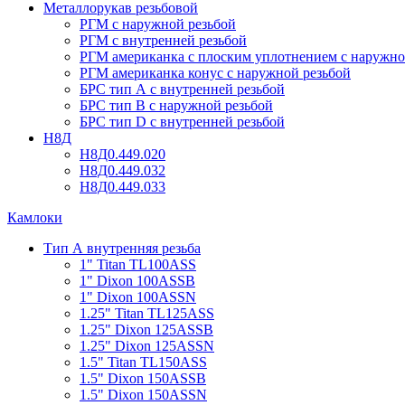
Металлорукав резьбовой
РГМ с наружной резьбой
РГМ с внутренней резьбой
РГМ американка с плоским уплотнением с наружно
РГМ американка конус с наружной резьбой
БРС тип А с внутренней резьбой
БРС тип В с наружной резьбой
БРС тип D с внутренней резьбой
Н8Д
Н8Д0.449.020
Н8Д0.449.032
Н8Д0.449.033
Камлоки
Тип А внутренняя резьба
1" Titan TL100ASS
1" Dixon 100ASSB
1" Dixon 100ASSN
1.25" Titan TL125ASS
1.25" Dixon 125ASSB
1.25" Dixon 125ASSN
1.5" Titan TL150ASS
1.5" Dixon 150ASSB
1.5" Dixon 150ASSN