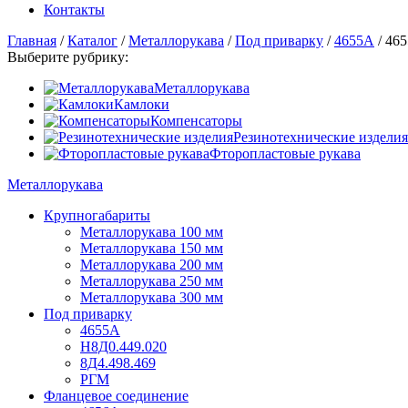
Контакты
Главная
/
Каталог
/
Металлорукава
/
Под приварку
/
4655А
/
465
Выберите рубрику:
Металлорукава
Камлоки
Компенсаторы
Резинотехнические изделия
Фторопластовые рукава
Металлорукава
Крупногабариты
Металлорукава 100 мм
Металлорукава 150 мм
Металлорукава 200 мм
Металлорукава 250 мм
Металлорукава 300 мм
Под приварку
4655А
Н8Д0.449.020
8Д4.498.469
РГМ
Фланцевое соединение