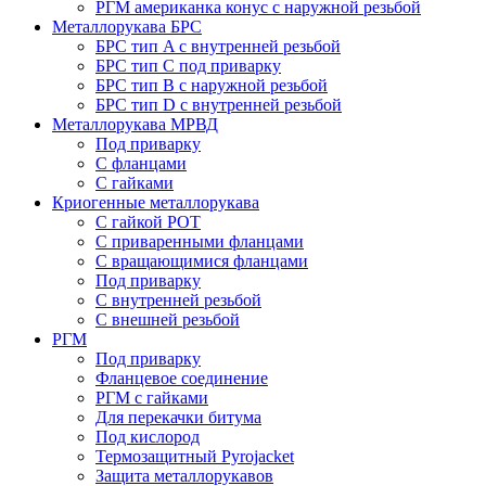
РГМ американка конус с наружной резьбой
Металлорукава БРС
БРС тип A с внутренней резьбой
БРС тип C под приварку
БРС тип B с наружной резьбой
БРС тип D с внутренней резьбой
Металлорукава МРВД
Под приварку
С фланцами
С гайками
Криогенные металлорукава
С гайкой РОТ
С приваренными фланцами
С вращающимися фланцами
Под приварку
С внутренней резьбой
С внешней резьбой
РГМ
Под приварку
Фланцевое соединение
РГМ с гайками
Для перекачки битума
Под кислород
Термозащитный Pyrojacket
Защита металлорукавов