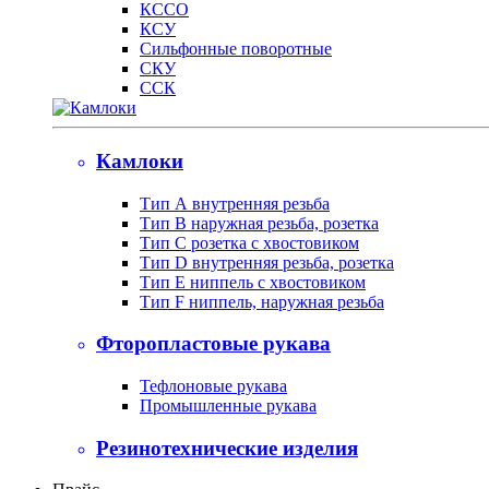
КССО
КСУ
Сильфонные поворотные
СКУ
ССК
Камлоки
Тип А внутренняя резьба
Тип B наружная резьба, розетка
Тип С розетка с хвостовиком
Тип D внутренняя резьба, розетка
Тип Е ниппель с хвостовиком
Тип F ниппель, наружная резьба
Фторопластовые рукава
Тефлоновые рукава
Промышленные рукава
Резинотехнические изделия