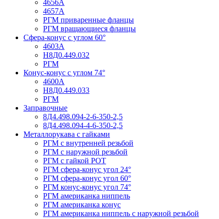
4656А
4657А
РГМ приваренные фланцы
РГМ вращающиеся фланцы
Сфера-конус с углом 60°
4603А
Н8Д0.449.032
РГМ
Конус-конус с углом 74°
4600А
Н8Д0.449.033
РГМ
Заправочные
8Д4.498.094-2-6-350-2,5
8Д4.498.094-4-6-350-2,5
Металлорукава с гайками
РГМ с внутренней резьбой
РГМ с наружной резьбой
РГМ с гайкой РОТ
РГМ сфера-конус угол 24°
РГМ сфера-конус угол 60°
РГМ конус-конус угол 74°
РГМ американка ниппель
РГМ американка конус
РГМ американка ниппель с наружной резьбой