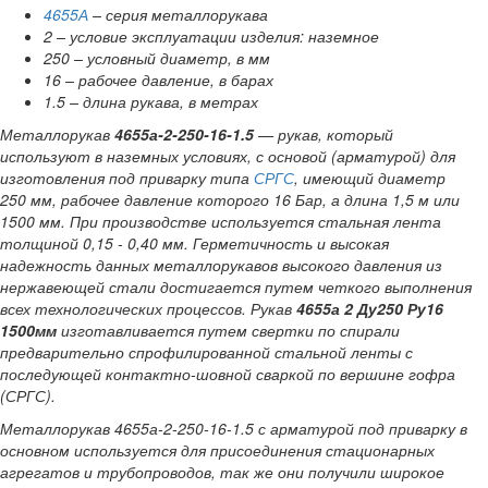
4655А
– серия металлорукава
2 – условие эксплуатации изделия: наземное
250 – условный диаметр, в мм
16 – рабочее давление, в барах
1.5 – длина рукава, в метрах
Металлорукав
4655а-2-250-16-1.5
—
рукав, который
используют в наземных условиях, с основой (арматурой) для
изготовления под приварку типа
СРГС
, имеющий диаметр
250 мм, рабочее давление которого 16 Бар, а длина 1,5 м или
1500 мм. При производстве используется стальная лента
толщиной 0,15 - 0,40 мм. Герметичность и высокая
надежность данных металлорукавов высокого давления из
нержавеющей стали достигается путем четкого выполнения
всех технологических процессов. Рукав
4655а 2 Ду250 Ру16
1500мм
изготавливается путем свертки по спирали
предварительно спрофилированной стальной ленты с
последующей контактно-шовной сваркой по вершине гофра
(СРГС).
Металлорукав 4655а-2-250-16-1.5 с арматурой под приварку в
основном используется для присоединения стационарных
агрегатов и трубопроводов, так же они получили широкое