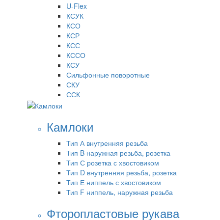
U-Flex
КСУК
КСО
КСР
КСС
КССО
КСУ
Сильфонные поворотные
СКУ
ССК
Камлоки
Тип А внутренняя резьба
Тип B наружная резьба, розетка
Тип С розетка с хвостовиком
Тип D внутренняя резьба, розетка
Тип Е ниппель с хвостовиком
Тип F ниппель, наружная резьба
Фторопластовые рукава