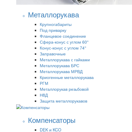
Металлорукава
Крупногабариты
Под приварку
Фланцевое соединение
Сфера-конус с углом 60°
Конус-конус с углом 74°
Заправочные
Металлорукава с гайками
Металлорукава БРС
Металлорукава МРВД
Криогенные металлорукава
РГМ
Металлорукав резьбовой
Н8Д
Защита металлорукавов
Компенсаторы
DEK и KCO