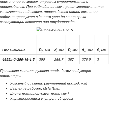
применение во многих отраслях строительства и
производства. При соблюдении всех правил монтажа, а так
же качественной сварке, производства нашей компании,
надежно прослужат в данном узле до конца срока
эксплуатации агрегата или трубопровода.
l
Обозначение
D
, мм
d, мм
D, мм
d
, мм
S, мм
н
у
1
4655а-2-250-16-1.5
250
266,7
287
276,5
2
1
При заказе металлорукавов необходимы следующие
параметры:
Условный диаметр (внутренний проход, мм)
Давление рабочее, МПа (Бар)
Длина металлорукава, метр (мм)
Характеристика внутренней среды