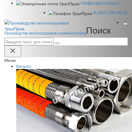
info@uralpromufa.ru
8 (347) 298‑08‑55
Поиск
Урал
Пром
Производство металлорукавов и компенсаторов
Меню
Каталог