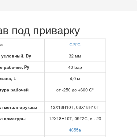
ав под приварку
а
СРГС
 условный, Dy
32 мм
е рабочее, Py
40 Бар
кава, L
4,0 м
тура рабочей
от -250 до +600 С°
л металлорукава
12Х18Н10Т, 08Х18Н10Т
л арматуры
12Х18Н10Т, 09Г2С, ст. 20
4655а