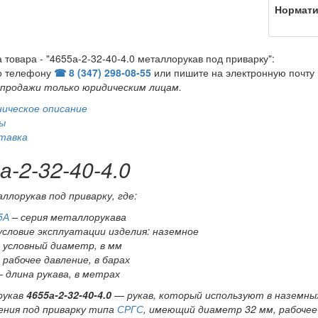
Нормати
а товара - "4655а-2-32-40-4.0 металлорукав под приварку":
о телефону
☎ 8 (347) 298‑08‑55
или пишите на электронную почту
продажи только юридическим лицам
.
ническое описание
ы
тавка
а-2-32-40-4.0
лорукав под приварку, где:
5А
– серия металлорукава
 условие эксплуатации изделия: наземное
– условный диаметр, в мм
 рабочее давление, в барах
– длина рукава, в метрах
рукав
4655а-2-32-40-4.0
—
рукав, который используют в наземных
ения под приварку типа
СРГС
, имеющий диаметр 32 мм, рабочее 