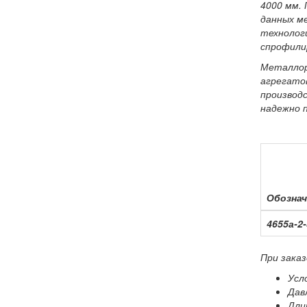
4000 мм. 
данных м
технологи
спрофили
Металлору
агрегато
производс
надежно п
Обознач
4655а-2-
При зака
Усл
Дав
Дли