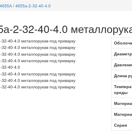
4655А
/
4655а-2-32-40-4.0
5а-2-32-40-4.0 металлорук
Оболочк
Диаметр
Давлени
Длина ру
Темпера
среды
Материа
Материа
Серия