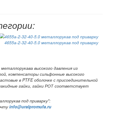
тегории:
4655а-2-32-40-5.0 металлорукав под приварку
металлорукава высокого давления из
ой, компенсаторы сильфонные высокого
астовые в PTFE оболочке с присоединительной
 накидные гайки, гайки РОТ соответствует
аллорукав под приварку":
очту
info@uralpromufa.ru