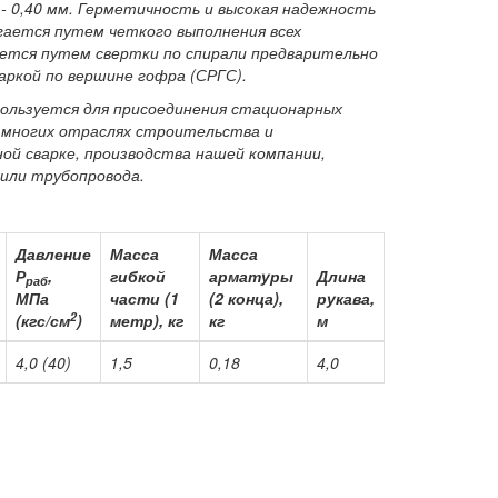
- 0,40 мм. Герметичность и высокая надежность
гается путем четкого выполнения всех
ется путем свертки по спирали предварительно
ркой по вершине гофра (СРГС).
спользуется для присоединения стационарных
о многих отраслях строительства и
ной сварке, производства нашей компании,
 или трубопровода.
Давление
Масса
Масса
Р
,
гибкой
арматуры
Длина
раб
МПа
части (1
(2 конца),
рукава,
2
(кгс/см
)
метр), кг
кг
м
4,0 (40)
1,5
0,18
4,0