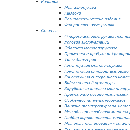
Каталог
Металлорукава
Камлоки
Резинотехнические изделия
Фторопластовые рукава
Статьи
Фторопластовые рукава против
Условия эксплуатации
Оболочки металлорукавов
Применение продукции Уралпро
Типы фильтров
Конструкция металлорукава
Конструкция фторопластового 
Конструкция сильфонного комп
Виды концевой арматуры
Зарубежные аналоги металлору
Применение резинотехнических 
Особенности металлорукавов
Влияние температуры на метал
Методы производства металло
Подбор характеристик металло
Методы тестирования металло
Устойчивость металлорукавов