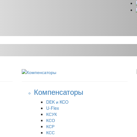
Компенсаторы
DEK и KCO
U-Flex
КСУК
КСО
КСР
КСС