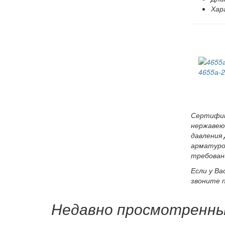
Хар
4655а-2
Сертифик
нержавею
давления
арматуро
требован
Если у Ва
звоните 
Недавно просмотренн