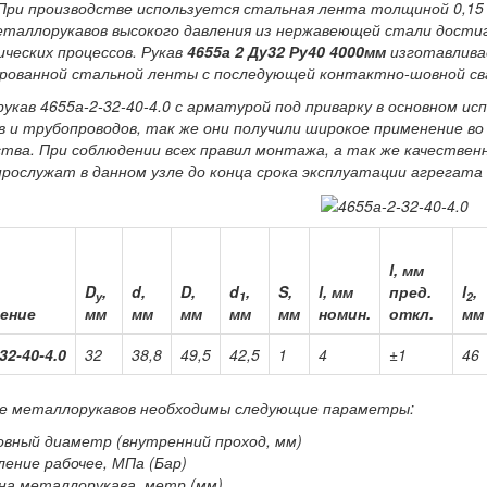
При производстве используется стальная лента толщиной 0,15 
еталлорукавов высокого давления из нержавеющей стали дости
ческих процессов. Рукав
4655а 2 Ду32 Ру40 4000мм
изготавлива
рованной стальной ленты с последующей контактно-шовной сва
кав 4655а-2-32-40-4.0 с арматурой под приварку в основном и
в и трубопроводов, так же они получили широкое применение в
тва. При соблюдении всех правил монтажа, а так же качествен
рослужат в данном узле до конца срока эксплуатации агрегата
l, мм
D
,
d,
D,
d
,
S,
l, мм
пред.
l
,
у
1
2
ение
мм
мм
мм
мм
мм
номин.
откл.
мм
32-40-4.0
32
38,8
49,5
42,5
1
4
±1
46
зе металлорукавов необходимы следующие параметры:
овный диаметр (внутренний проход, мм)
ление рабочее, МПа (Бар)
на металлорукава, метр (мм)