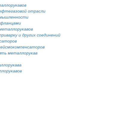
таллорукавов
нефтегазовой отрасли
омышленности
 фланцами
металлорукавов
риварку и других соединений
саторов
сейсмокомпенсаторов
нять металлорукав
аллорукава
ллорукавов