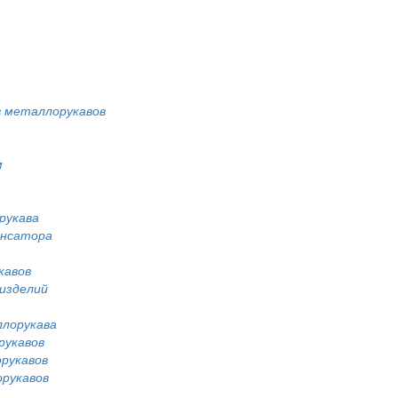
 металлорукавов
м
рукава
енсатора
кавов
изделий
лорукава
рукавов
рукавов
рукавов