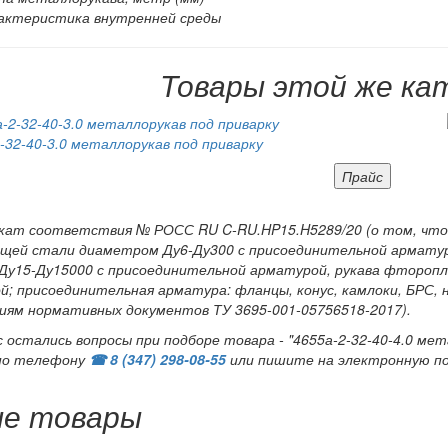
актеристика внутренней среды
Товары этой же ка
-32-40-3.0 металлорукав под приварку
Прайс
ат соответствия № РОСС RU C-RU.HP15.H5289/20 (о том, что 
щей стали диаметром Ду6-Ду300 с присоединительной арматур
 Ду15-Ду15000 с присоединительной арматурой, рукава фторопл
й; присоединительная арматура: фланцы, конус, камлоки, БРС,
иям нормативных документов ТУ 3695-001-05756518-2017).
с остались вопросы при подборе товара - "4655а-2-32-40-4.0 мет
по телефону
☎ 8 (347) 298‑08‑55
или пишите на электронную п
ые товары