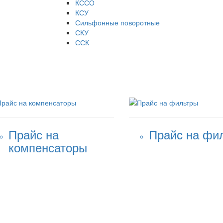
КССО
КСУ
Сильфонные поворотные
СКУ
ССК
Прайс на
Прайс на фи
компенсаторы