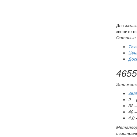
Для заказ
звоните п
Оптовые 
Тех
Цен
Дос
4655
Это метал
465
2 –
32 
40 –
4.0 
Металло
изготовл