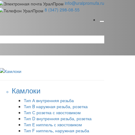
info@uralpromufa.ru
8 (347) 298‑08‑55
Камлоки
Тип А внутренняя резьба
Тип B наружная резьба, розетка
Тип С розетка с хвостовиком
Тип D внутренняя резьба, розетка
Тип Е ниппель с хвостовиком
Тип F ниппель, наружная резьба