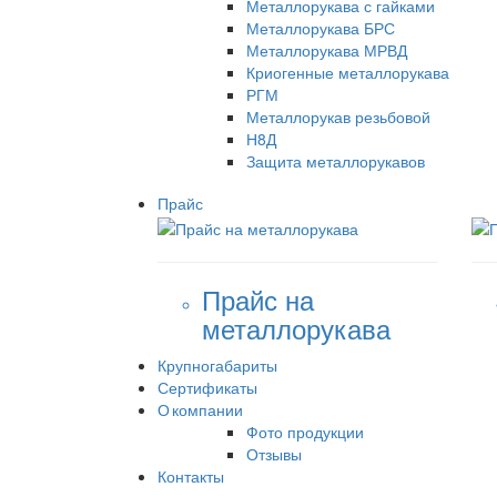
Металлорукава с гайками
Металлорукава БРС
Металлорукава МРВД
Криогенные металлорукава
РГМ
Металлорукав резьбовой
Н8Д
Защита металлорукавов
Прайс
Прайс на
металлорукава
Крупногабариты
Сертификаты
О компании
Фото продукции
Отзывы
Контакты