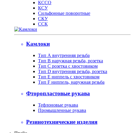
КССО
КСУ
Сильфонные поворотные
СКУ
ССК
Камлоки
Тип А внутренняя резьба
Тип B наружная резьба, розетка
Тип С розетка с хвостовиком
Тип D внутренняя резьба, розетка
Тип Е ниппель с хвостовиком
Тип F ниппель, наружная резьба
Фторопластовые рукава
Тефлоновые рукава
Промышленные рукава
Резинотехнические изделия