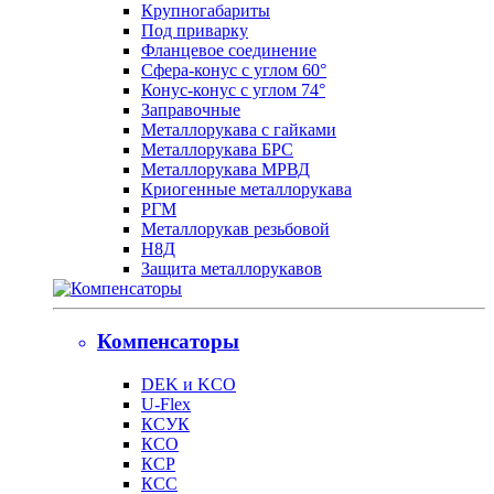
Крупногабариты
Под приварку
Фланцевое соединение
Сфера-конус с углом 60°
Конус-конус с углом 74°
Заправочные
Металлорукава с гайками
Металлорукава БРС
Металлорукава МРВД
Криогенные металлорукава
РГМ
Металлорукав резьбовой
Н8Д
Защита металлорукавов
Компенсаторы
DEK и KCO
U-Flex
КСУК
КСО
КСР
КСС