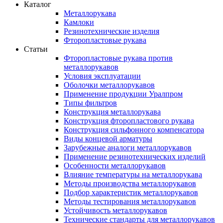
Каталог
Металлорукава
Камлоки
Резинотехнические изделия
Фторопластовые рукава
Статьи
Фторопластовые рукава против
металлорукавов
Условия эксплуатации
Оболочки металлорукавов
Применение продукции Уралпром
Типы фильтров
Конструкция металлорукава
Конструкция фторопластового рукава
Конструкция сильфонного компенсатора
Виды концевой арматуры
Зарубежные аналоги металлорукавов
Применение резинотехнических изделий
Особенности металлорукавов
Влияние температуры на металлорукава
Методы производства металлорукавов
Подбор характеристик металлорукавов
Методы тестирования металлорукавов
Устойчивость металлорукавов
Технические стандарты для металлорукавов