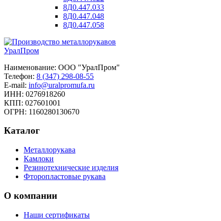
8Д0.447.033
8Д0.447.048
8Д0.447.058
Урал
Пром
Наименование: ООО "УралПром"
Телефон:
8 (347) 298‑08‑55
E-mail:
info@uralpromufa.ru
ИНН: 0276918260
КПП: 027601001
ОГРН: 1160280130670
Каталог
Металлорукава
Камлоки
Резинотехнические изделия
Фторопластовые рукава
О компании
Наши сертификаты