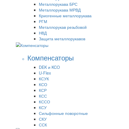
Металлорукава БРС
Металлорукава МРВД
Криогенные металлорукава
РГМ
Металлорукав резьбовой
Н8Д
Защита металлорукавов
Компенсаторы
DEK и KCO
U-Flex
КСУК
КСО
КСР
КСС
КССО
КСУ
Сильфонные поворотные
СКУ
ССК