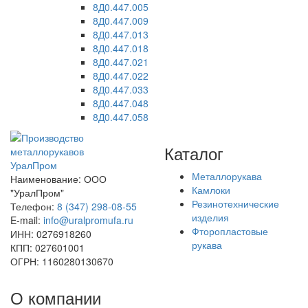
8Д0.447.005
8Д0.447.009
8Д0.447.013
8Д0.447.018
8Д0.447.021
8Д0.447.022
8Д0.447.033
8Д0.447.048
8Д0.447.058
Каталог
Урал
Пром
Металлорукава
Наименование: ООО
Камлоки
"УралПром"
Резинотехнические
Телефон:
8 (347) 298‑08‑55
изделия
E-mail:
info@uralpromufa.ru
Фторопластовые
ИНН: 0276918260
рукава
КПП: 027601001
ОГРН: 1160280130670
О компании