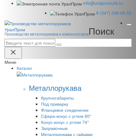
info@uralpromufa.ru
8 (347) 298‑08‑55
Поиск
Урал
Пром
Производство металлорукавов и компенсаторов
Меню
Каталог
Металлорукава
Крупногабариты
Под приварку
Фланцевое соединение
Сфера-конус с углом 60°
Конус-конус с углом 74°
Заправочные
Металлорукава с гайками