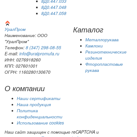
8Д0.447.033
8Д0.447.048
8Д0.447.058
Каталог
Урал
Пром
Наименование: ООО
Металлорукава
"УралПром"
Камлоки
Телефон:
8 (347) 298‑08‑55
Резинотехнические
E-mail:
info@uralpromufa.ru
изделия
ИНН: 0276918260
Фторопластовые
КПП: 027601001
рукава
ОГРН: 1160280130670
О компании
Наши сертификаты
Наша продукция
Политика
конфиденциальности
Использование cookies
Наш сайт защищен с помощью reCAPTCHA и