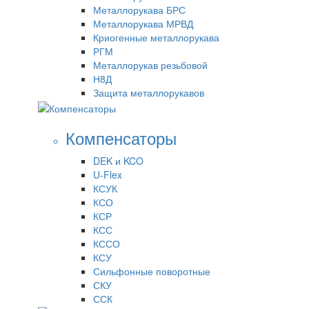
Металлорукава БРС
Металлорукава МРВД
Криогенные металлорукава
РГМ
Металлорукав резьбовой
Н8Д
Защита металлорукавов
Компенсаторы
DEK и KCO
U-Flex
КСУК
КСО
КСР
КСС
КССО
КСУ
Сильфонные поворотные
СКУ
ССК