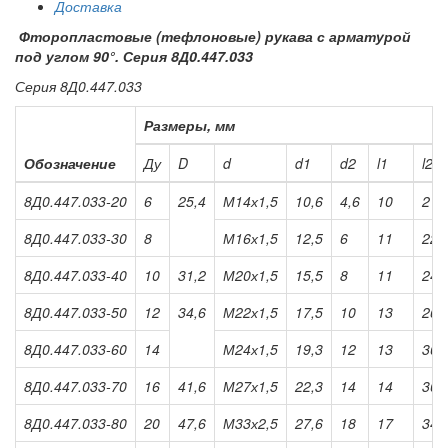
Доставка
Фторопластовые (тефлоновые) рукава с арматурой
под углом 90°. Серия 8Д0.447.033
Серия 8Д0.447.033
Размеры, мм
Обозначение
Ду
D
d
d1
d2
l1
l2
8Д0.447.033-20
6
25,4
М14х1,5
10,6
4,6
10
21
8Д0.447.033-30
8
М16х1,5
12,5
6
11
22
8Д0.447.033-40
10
31,2
М20х1,5
15,5
8
11
24
8Д0.447.033-50
12
34,6
М22х1,5
17,5
10
13
26
8Д0.447.033-60
14
М24х1,5
19,3
12
13
30
8Д0.447.033-70
16
41,6
М27х1,5
22,3
14
14
30
8Д0.447.033-80
20
47,6
М33х2,5
27,6
18
17
34