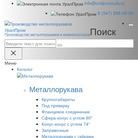
info@uralpromufa.ru
8 (347) 298‑08‑55
Поиск
Урал
Пром
Производство металлорукавов и компенсаторов
Меню
Каталог
Металлорукава
Крупногабариты
Под приварку
Фланцевое соединение
Сфера-конус с углом 60°
Конус-конус с углом 74°
Заправочные
Металлорукава с гайками