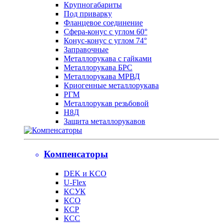
Крупногабариты
Под приварку
Фланцевое соединение
Сфера-конус с углом 60°
Конус-конус с углом 74°
Заправочные
Металлорукава с гайками
Металлорукава БРС
Металлорукава МРВД
Криогенные металлорукава
РГМ
Металлорукав резьбовой
Н8Д
Защита металлорукавов
Компенсаторы
DEK и KCO
U-Flex
КСУК
КСО
КСР
КСС