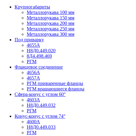
Крупногабариты
Металлорукава 100 мм
Металлорукава 150 мм
Металлорукава 200 мм
Металлорукава 250 мм
Металлорукава 300 мм
Под приварку
4655А
Н8Д0.449.020
8Д4.498.469
РГМ
Фланцевое соединение
4656А
4657А
РГМ приваренные фланцы
РГМ вращающиеся фланцы
Сфера-конус с углом 60°
4603А
Н8Д0.449.032
РГМ
Конус-конус с углом 74°
4600А
Н8Д0.449.033
РГМ