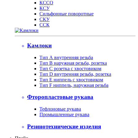
КССО
КСУ
Сильфонные поворотные
СКУ
ССК
Камлоки
Тип А внутренняя резьба
Тип B наружная резьба, розетка
Тип С розетка с хвостовиком
Тип D внутренняя резьба, розетка
Тип Е ниппель с хвостовиком
Тип F ниппель, наружная резьба
Фторопластовые рукава
Тефлоновые рукава
Промышленные рукава
Резинотехнические изделия