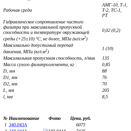
АМГ-10, Т-1,
Рабочая среда
Т-2, ТС-1,
РТ
Гидравлическое сопротивление чистого
фильтра при максимальной пропускной
0,02 (0,2)
способности и температуре окружающей
2
среды (+25±10) °С, не более, МПа (кг/см
)
Максимально допустимый перепад
1 (10)
2
давления, МПа (кг/см
)
Максимальная пропускная способность, л/мин
135
Масса сухого фильтроэлемента, кг
0,85
D, мм
88
D1, мм
76
D2, мм
70
L, мм
205
l, мм
8,5
№
Наименование
Фото
Цена, руб.
1
340.043А
6075