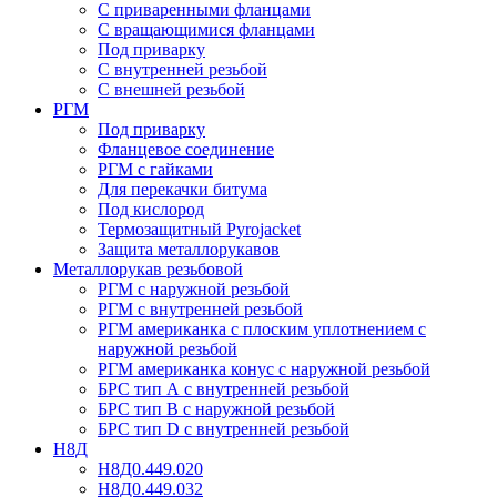
С приваренными фланцами
С вращающимися фланцами
Под приварку
С внутренней резьбой
С внешней резьбой
РГМ
Под приварку
Фланцевое соединение
РГМ с гайками
Для перекачки битума
Под кислород
Термозащитный Pyrojacket
Защита металлорукавов
Металлорукав резьбовой
РГМ с наружной резьбой
РГМ с внутренней резьбой
РГМ американка с плоским уплотнением с
наружной резьбой
РГМ американка конус с наружной резьбой
БРС тип А с внутренней резьбой
БРС тип В с наружной резьбой
БРС тип D с внутренней резьбой
Н8Д
Н8Д0.449.020
Н8Д0.449.032