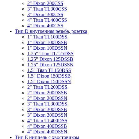
2" Dixon 200CSS
3" Titan TL300CSS
3" Dixon 300CSS
4" Titan TL400CSS
4" Dixon 400CSS
Тип D внутренняя резьба, розетка
1" Titan TL100DSS
1" Dixon 100DSSB
1" Dixon 100DSSN
1.25" Titan TL125DSS
1.25" Dixon 125DSSB
1.25" Dixon 125DSSN
1.5" Titan TL150DSS
1.5" Dixon 150DSSB
1.5" Dixon 150DSSN
2" Titan TL200DSS
2" Dixon 200DSSB
2" Dixon 200DSSN
3" Titan TL300DSS
3" Dixon 300DSSB
3" Dixon 300DSSN
4" Titan TL400DSS
4" Dixon 400DSSB
4" Dixon 400DSSN
Тип Е ниппель с хвостовиком