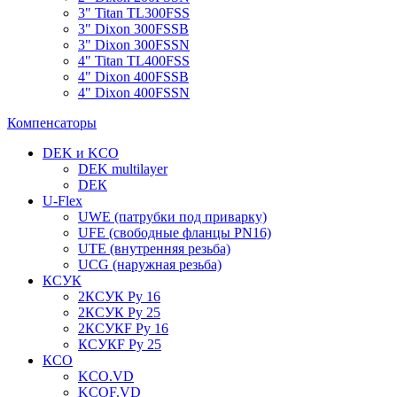
3" Titan TL300FSS
3" Dixon 300FSSB
3" Dixon 300FSSN
4" Titan TL400FSS
4" Dixon 400FSSB
4" Dixon 400FSSN
Компенсаторы
DEK и KCO
DEK multilayer
DЕК
U-Flex
UWE (патрубки под приварку)
UFE (свободные фланцы PN16)
UTE (внутренняя резьба)
UCG (наружная резьба)
КСУК
2КСУК Ру 16
2КСУК Ру 25
2КСУКF Ру 16
КСУКF Ру 25
КСО
KCO.VD
KCOF.VD