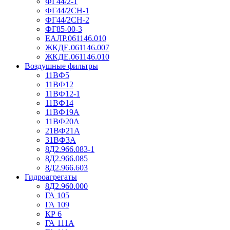
ФГ44/2-1
ФГ44/2СН-1
ФГ44/2СН-2
ФГ85-00-3
ЕАЛР.061146.010
ЖКДЕ.061146.007
ЖКДЕ.061146.010
Воздушные фильтры
11ВФ5
11ВФ12
11ВФ12-1
11ВФ14
11ВФ19А
11ВФ20А
21ВФ21А
31ВФ3А
8Д2.966.083-1
8Д2.966.085
8Д2.966.603
Гидроагрегаты
8Д2.960.000
ГА 105
ГА 109
КР 6
ГА 111А