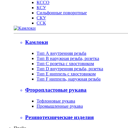
КССО
КСУ
Сильфонные поворотные
СКУ
ССК
Камлоки
Тип А внутренняя резьба
Тип B наружная резьба, розетка
Тип С розетка с хвостовиком
Тип D внутренняя резьба, розетка
Тип Е ниппель с хвостовиком
Тип F ниппель, наружная резьба
Фторопластовые рукава
Тефлоновые рукава
Промышленные рукава
Резинотехнические изделия