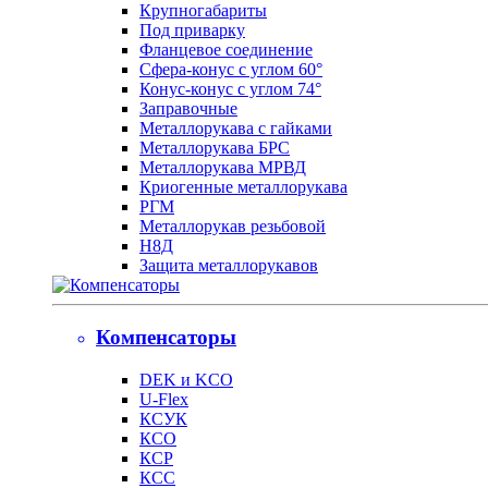
Крупногабариты
Под приварку
Фланцевое соединение
Сфера-конус с углом 60°
Конус-конус с углом 74°
Заправочные
Металлорукава с гайками
Металлорукава БРС
Металлорукава МРВД
Криогенные металлорукава
РГМ
Металлорукав резьбовой
Н8Д
Защита металлорукавов
Компенсаторы
DEK и KCO
U-Flex
КСУК
КСО
КСР
КСС