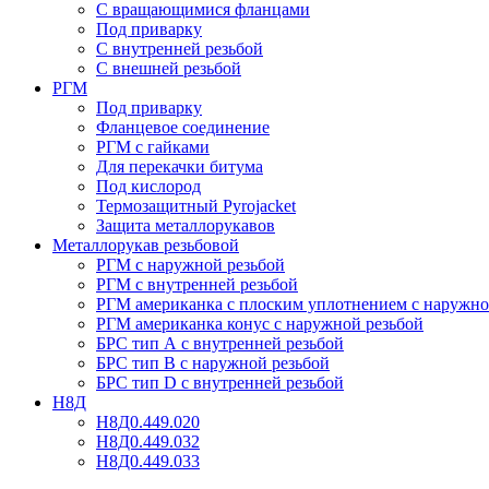
С вращающимися фланцами
Под приварку
С внутренней резьбой
С внешней резьбой
РГМ
Под приварку
Фланцевое соединение
РГМ с гайками
Для перекачки битума
Под кислород
Термозащитный Pyrojacket
Защита металлорукавов
Металлорукав резьбовой
РГМ с наружной резьбой
РГМ с внутренней резьбой
РГМ американка с плоским уплотнением с наружно
РГМ американка конус с наружной резьбой
БРС тип А с внутренней резьбой
БРС тип В с наружной резьбой
БРС тип D с внутренней резьбой
Н8Д
Н8Д0.449.020
Н8Д0.449.032
Н8Д0.449.033