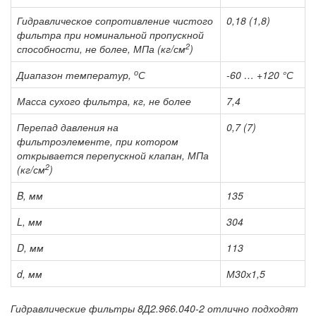
Гидравлическое сопротивление чистого
0,18 (1,8)
фильтра при номинальной пропускной
2
способности, не более, МПа (кг/см
)
о
Диапазон температур,
С
-60 … +120 °С
Масса сухого фильтра, кг, не более
7,4
Перепад давления на
0,7 (7)
фильтроэлементе, при котором
открывается перепускной клапан, МПа
2
(кг/см
)
B, мм
135
L, мм
304
D, мм
113
d, мм
М30х1,5
Гидравлические фильтры 8Д2.966.040-2 отлично подходят