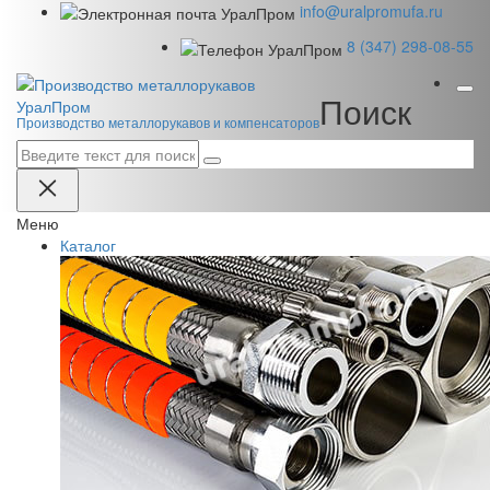
info@uralpromufa.ru
8 (347) 298‑08‑55
Поиск
Урал
Пром
Производство металлорукавов и компенсаторов
Меню
Каталог