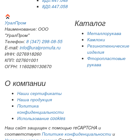
8Д0.447.058
Каталог
Урал
Пром
Наименование: ООО
Металлорукава
"УралПром"
Камлоки
Телефон:
8 (347) 298‑08‑55
Резинотехнические
E-mail:
info@uralpromufa.ru
изделия
ИНН: 0276918260
Фторопластовые
КПП: 027601001
рукава
ОГРН: 1160280130670
О компании
Наши сертификаты
Наша продукция
Политика
конфиденциальности
Использование cookies
Наш сайт защищен с помощью reCAPTCHA и
соответствует
Политике конфиденциальности
и
Условиям использования
Google.