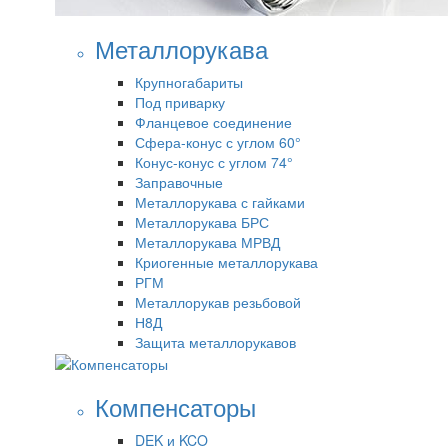
Металлорукава
Крупногабариты
Под приварку
Фланцевое соединение
Сфера-конус с углом 60°
Конус-конус с углом 74°
Заправочные
Металлорукава с гайками
Металлорукава БРС
Металлорукава МРВД
Криогенные металлорукава
РГМ
Металлорукав резьбовой
Н8Д
Защита металлорукавов
Компенсаторы
DEK и KCO