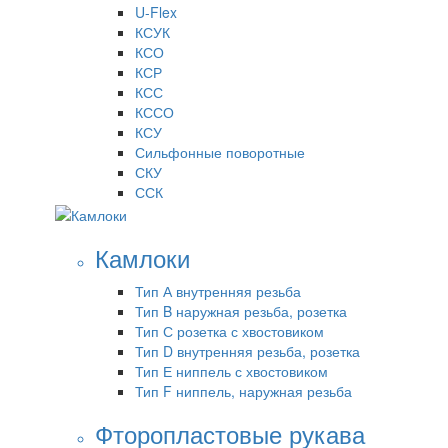
U-Flex
КСУК
КСО
КСР
КСС
КССО
КСУ
Сильфонные поворотные
СКУ
ССК
Камлоки
Тип А внутренняя резьба
Тип B наружная резьба, розетка
Тип С розетка с хвостовиком
Тип D внутренняя резьба, розетка
Тип Е ниппель с хвостовиком
Тип F ниппель, наружная резьба
Фторопластовые рукава