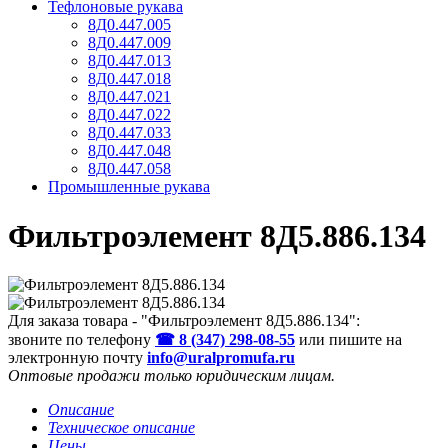
Тефлоновые рукава
8Д0.447.005
8Д0.447.009
8Д0.447.013
8Д0.447.018
8Д0.447.021
8Д0.447.022
8Д0.447.033
8Д0.447.048
8Д0.447.058
Промышленные рукава
Фильтроэлемент 8Д5.886.134
Для заказа товара - "Фильтроэлемент 8Д5.886.134":
звоните по телефону
☎ 8 (347) 298‑08‑55
или пишите на
электронную почту
info@uralpromufa.ru
Оптовые продажи только юридическим лицам
.
Описание
Техническое описание
Цены