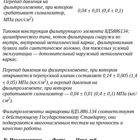
Перепад давления на
фильтроэлементе, при котором
0,04 ± 0,01 (0,4 ± 0,1)
срабатывает сигнализатор,
2
МПа (кгс/см
)
Типовая конструкция фильтрующего элемента 8Д5886134:
цилиндрического типа, поток фильтрации снаружи во
внутрь, внутренний металлический каркас, фильтровальная
бумага либо синтетическое волокно, для тяжелых условий
эксплуатации — дополнительный наружный металлический
каркас.
Перепад давления на фильтроэлементе, при котором
открывается перепускной клапан составляет 0,14 ± 0,005 (1,4
2
± 0,05) МПа (кгс/см
), а перепад давления на
фильтроэлементе, при котором
срабатывает сигнализатор — 0,04 ± 0,01 (0,4 ± 0,1) МПа (кгс/
2
см
).
Фильтроэлементы маркировки 8Д5.886.134 соответствуют
с действующему Государственному Стандарту, они
подвергаются многочисленным тестам на прочность и
качество работы.
№
Наименование
Фото
Цена, руб.