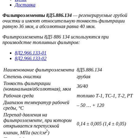
Доставка
Фильтроэлементы 8Д5.886.134
— регенерируемые грубой
очистки и имеют относительную тонкость фильтрации
равную 36 мкм, а абсолютная равна 40 мкм.
Фильтроэлементы 8Д5 886 134 используются при
производстве топливных фильтров:
8Д2.966.133-0
1
8Д2.966.133-02
Наименование фильтроэлемента
8Д5.886.134
Степень очистки
грубая
Тонкость фильтрации
36/40
(номинальная/абсолютная), мкм
Рабочая среда
топливо Т-1, ТС-1, Т-2, РТ
Диапазон температур рабочей
– 50 … + 120
среды, °С
Перепад давления на
фильтроэлементе, при котором
0,14 ± 0,005 (1,4 ± 0,05)
открывается перепускной
2
клапан, МПа (кгс/см
)