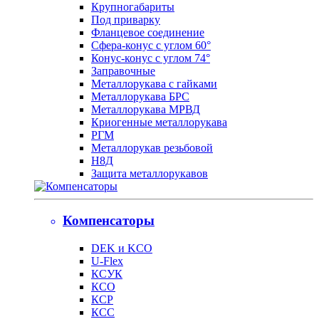
Крупногабариты
Под приварку
Фланцевое соединение
Сфера-конус с углом 60°
Конус-конус с углом 74°
Заправочные
Металлорукава с гайками
Металлорукава БРС
Металлорукава МРВД
Криогенные металлорукава
РГМ
Металлорукав резьбовой
Н8Д
Защита металлорукавов
Компенсаторы
DEK и KCO
U-Flex
КСУК
КСО
КСР
КСС