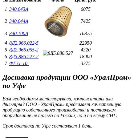
1
340.043А
6075
2
340.044А
7425
3
340.100А
16875
4
8Д2.966.022-5
22950
5
8Д2.966.055-2
4320
6
8Д5.886.527-2
18900
7
ФГ31-10
3375
Доставка продукции ООО «УралПром»
по Уфе
Вам необходимы металлорукава, компенсаторы или
фильтры? ООО «УралПром» предлагает качественную
продукцию собственного производства и поставляем
оборудование не только по России, но и по всему СНГ.
Срок доставки по Уфе составляет 1 день.