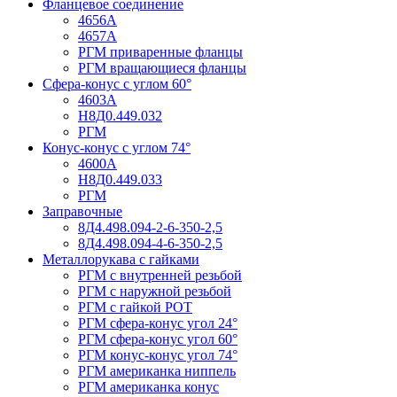
Фланцевое соединение
4656А
4657А
РГМ приваренные фланцы
РГМ вращающиеся фланцы
Сфера-конус с углом 60°
4603А
Н8Д0.449.032
РГМ
Конус-конус с углом 74°
4600А
Н8Д0.449.033
РГМ
Заправочные
8Д4.498.094-2-6-350-2,5
8Д4.498.094-4-6-350-2,5
Металлорукава с гайками
РГМ с внутренней резьбой
РГМ с наружной резьбой
РГМ с гайкой РОТ
РГМ сфера-конус угол 24°
РГМ сфера-конус угол 60°
РГМ конус-конус угол 74°
РГМ американка ниппель
РГМ американка конус