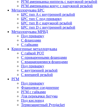
РГМ американка ниппель с наружной резьбой
РГМ американка конус с наружной резьбой
Металлорукава БРС
БРС тип A с внутренней резьбой
БРС тип C под приварку
БРС тип B с наружной резьбой
БРС тип D с внутренней резьбой
Металлорукава МРВД
Под приварку
С фланцами
С гайками
Криогенные металлорукава
С гайкой РОТ
С приваренными фланцами
С вращающимися фланцами
Под приварку
С внутренней резьбой
С внешней резьбой
РГМ
Под приварку
Фланцевое соединение
РГМ с гайками
Для перекачки битума
Под кислород
Термозащитный Pyrojacket