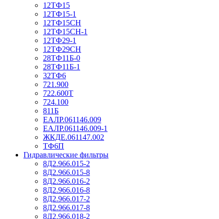
12ТФ15
12ТФ15-1
12ТФ15СН
12ТФ15СН-1
12ТФ29-1
12ТФ29СН
28ТФ11Б-0
28ТФ11Б-1
32ТФ6
721.900
722.600Т
724.100
811Б
ЕАЛР.061146.009
ЕАЛР.061146.009-1
ЖКДЕ.061147.002
ТФ6П
Гидравлические фильтры
8Д2.966.015-2
8Д2.966.015-8
8Д2.966.016-2
8Д2.966.016-8
8Д2.966.017-2
8Д2.966.017-8
8Д2.966.018-2