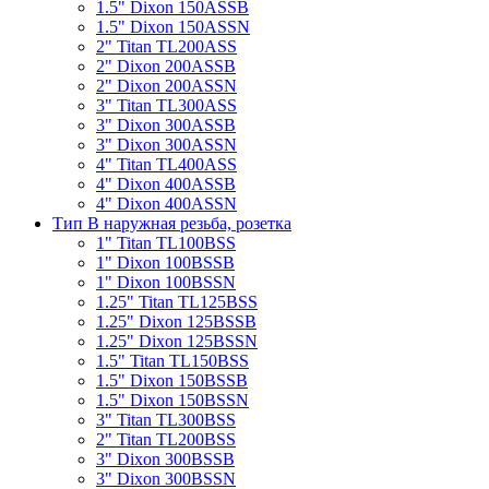
1.5" Dixon 150ASSB
1.5" Dixon 150ASSN
2" Titan TL200ASS
2" Dixon 200ASSB
2" Dixon 200ASSN
3" Titan TL300ASS
3" Dixon 300ASSB
3" Dixon 300ASSN
4" Titan TL400ASS
4" Dixon 400ASSB
4" Dixon 400ASSN
Тип B наружная резьба, розетка
1" Titan TL100BSS
1" Dixon 100BSSB
1" Dixon 100BSSN
1.25" Titan TL125BSS
1.25" Dixon 125BSSB
1.25" Dixon 125BSSN
1.5" Titan TL150BSS
1.5" Dixon 150BSSB
1.5" Dixon 150BSSN
3" Titan TL300BSS
2" Titan TL200BSS
3" Dixon 300BSSB
3" Dixon 300BSSN