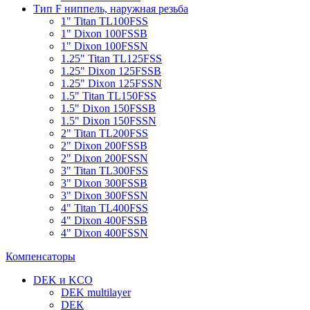
Тип F ниппель, наружная резьба
1" Titan TL100FSS
1" Dixon 100FSSB
1" Dixon 100FSSN
1.25" Titan TL125FSS
1.25" Dixon 125FSSB
1.25" Dixon 125FSSN
1.5" Titan TL150FSS
1.5" Dixon 150FSSB
1.5" Dixon 150FSSN
2" Titan TL200FSS
2" Dixon 200FSSB
2" Dixon 200FSSN
3" Titan TL300FSS
3" Dixon 300FSSB
3" Dixon 300FSSN
4" Titan TL400FSS
4" Dixon 400FSSB
4" Dixon 400FSSN
Компенсаторы
DEK и KCO
DEK multilayer
DЕК