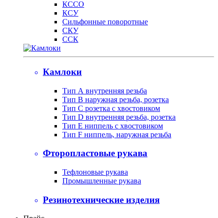
КССО
КСУ
Сильфонные поворотные
СКУ
ССК
Камлоки
Тип А внутренняя резьба
Тип B наружная резьба, розетка
Тип С розетка с хвостовиком
Тип D внутренняя резьба, розетка
Тип Е ниппель с хвостовиком
Тип F ниппель, наружная резьба
Фторопластовые рукава
Тефлоновые рукава
Промышленные рукава
Резинотехнические изделия