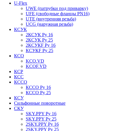
U-Flex
UWE (патрубки под приварку)
UFE (свободные фланцы PN16)
UTE (внутренняя резьба)
UCG (наружная резьба)
КСУК
2КСУК Ру 16
2КСУК Ру 25
2КСУКF Ру 16
КСУКF Ру 25
КСО
KCO.VD
KCOF.VD
КСР
КСС
КССО
КССО Ру 16
КССО Ру 25
КСУ
Сильфонные поворотные
СКУ
SKY.PPY Ру 16
SKY.PPY Ру 25
2SKY.PPY Ру 16
2SKY.PPY Ру 25