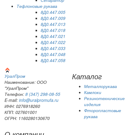
Сепаратор
Тефлоновые рукава
8Д0.447.005
8Д0.447.009
8Д0.447.013
8Д0.447.018
8Д0.447.021
8Д0.447.022
8Д0.447.033
8Д0.447.048
8Д0.447.058
Каталог
Урал
Пром
Наименование: ООО
Металлорукава
"УралПром"
Камлоки
Телефон:
8 (347) 298‑08‑55
Резинотехнические
E-mail:
info@uralpromufa.ru
изделия
ИНН: 0276918260
Фторопластовые
КПП: 027601001
рукава
ОГРН: 1160280130670
О компании