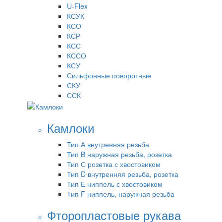
U-Flex
КСУК
КСО
КСР
КСС
КССО
КСУ
Сильфонные поворотные
СКУ
ССК
Камлоки
Тип А внутренняя резьба
Тип B наружная резьба, розетка
Тип С розетка с хвостовиком
Тип D внутренняя резьба, розетка
Тип Е ниппель с хвостовиком
Тип F ниппель, наружная резьба
Фторопластовые рукава