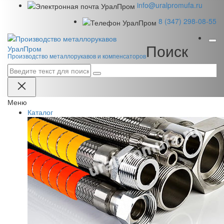
info@uralpromufa.ru
8 (347) 298‑08‑55
Поиск
Урал
Пром
Производство металлорукавов и компенсаторов
Меню
Каталог