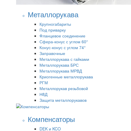
Металлорукава
Крупногабариты
Под приварку
Фланцевое соединение
Сфера-конус с углом 60°
Конус-конус с углом 74°
Заправочные
Металлорукава с гайками
Металлорукава БРС
Металлорукава МРВД
Криогенные металлорукава
РГМ
Металлорукав резьбовой
Н8Д
Защита металлорукавов
Компенсаторы
DEK и KCO