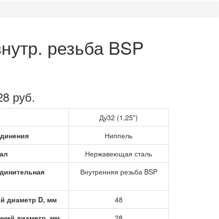
внутр. резьба BSP
28 руб.
Ду32 (1,25")
единения
Ниппель
ал
Нержавеющая сталь
динительная
Внутренняя резьба BSP
й диаметр D, мм
48
нний диаметр, мм
28