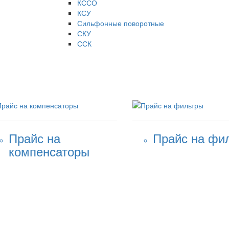
КССО
КСУ
Сильфонные поворотные
СКУ
ССК
Прайс на
Прайс на фи
компенсаторы