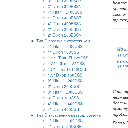
3" Dixon 300BSSB
Камлок 
3" Dixon 300BSSN
присоед
4" Titan TL400BSS
систем
4" Dixon 400BSSB
трубоп
4" Dixon 400BSSN
2" Dixon 200BSSB
2" Dixon 200BSSN
Тип С розетка с хвостовиком
1" Titan TL100CSS
1" Dixon 100CSS
1.25" Titan TL125CSS
Камло
1.25" Dixon 125CSS
TL125
1.5" Titan TL150CSS
1.5" Dixon 150CSS
2" Titan TL200CSS
2" Dixon 200CSS
Сертиф
3" Titan TL300CSS
нержав
3" Dixon 300CSS
давлен
4" Titan TL400CSS
арматур
4" Dixon 400CSS
требов
Тип D внутренняя резьба, розетка
1" Titan TL100DSS
Если у 
1" Dixon 100DSSB