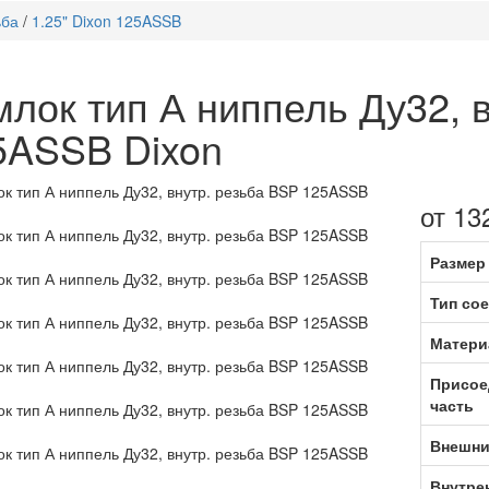
ьба
/
1.25" Dixon 125ASSB
млок тип А ниппель Ду32, 
5ASSB Dixon
от 13
Размер
Тип со
Матери
Присое
часть
Внешни
Внутре