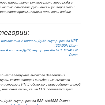
ного наращивания рукавов различного рода и
я частью самоблокирующейся и универсальной
аращивания промышленных шлангов и гибких
тегории:
тип А ниппель Ду32, внутр. резьба NPT 125ASSN
Dixon
о металлорукава высокого давления из
урой, компенсаторы сильфонные высокого
пластовые в PTFE оболочке с присоединительной
С, накидные гайки, гайки РОТ соответствует
ь Ду32, внутр. резьба BSP 125ASSB Dixon":