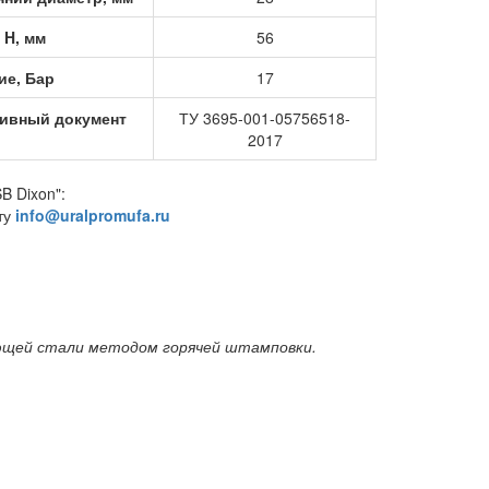
 H, мм
56
ие, Бар
17
ивный документ
ТУ 3695-001-05756518-
2017
B Dixon":
ту
info@uralpromufa.ru
еющей стали методом горячей штамповки.