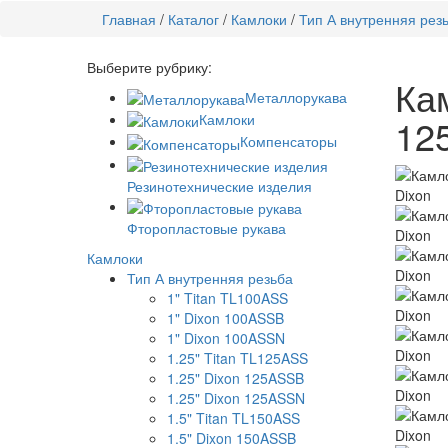
Главная
/
Каталог
/
Камлоки
/
Тип А внутренняя рез
Выберите рубрику:
Ка
Металлорукава
Камлоки
12
Компенсаторы
Резинотехнические изделия
Фторопластовые рукава
Камлоки
Тип А внутренняя резьба
1" Titan TL100ASS
1" Dixon 100ASSB
1" Dixon 100ASSN
1.25" Titan TL125ASS
1.25" Dixon 125ASSB
1.25" Dixon 125ASSN
1.5" Titan TL150ASS
1.5" Dixon 150ASSB