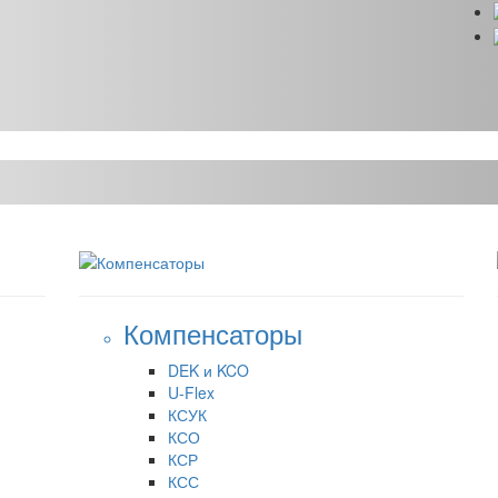
Компенсаторы
DEK и KCO
U-Flex
КСУК
КСО
КСР
КСС