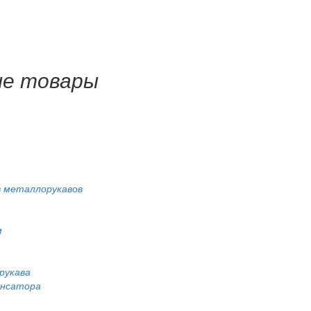
ые товары
 металлорукавов
м
рукава
енсатора