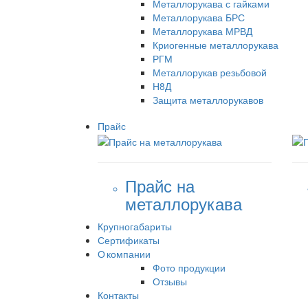
Металлорукава с гайками
Металлорукава БРС
Металлорукава МРВД
Криогенные металлорукава
РГМ
Металлорукав резьбовой
Н8Д
Защита металлорукавов
Прайс
Прайс на
металлорукава
Крупногабариты
Сертификаты
О компании
Фото продукции
Отзывы
Контакты