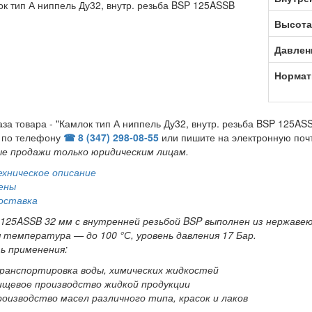
Высота
Давлен
Нормат
аза товара - "Камлок тип А ниппель Ду32, внутр. резьба BSP 125ASS
 по телефону
☎ 8 (347) 298‑08‑55
или пишите на электронную поч
е продажи только юридическим лицам
.
ехническое описание
ены
оставка
 125ASSB 32 мм с внутренней резьбой BSP выполнен из нержав
 температура — до 100 °С, уровень давления 17 Бар.
ь применения:
ранспортировка воды, химических жидкостей
ищевое производство жидкой продукции
роизводство масел различного типа, красок и лаков