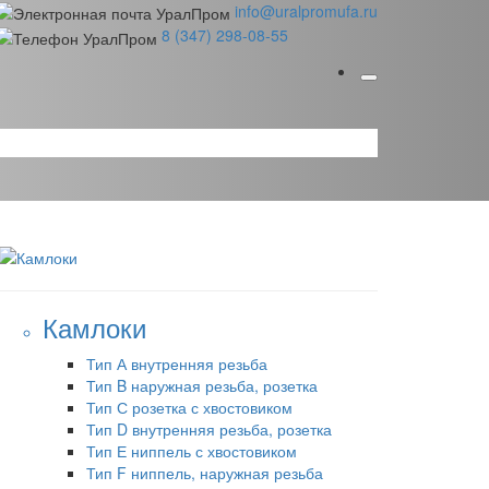
info@uralpromufa.ru
8 (347) 298‑08‑55
Камлоки
Тип А внутренняя резьба
Тип B наружная резьба, розетка
Тип С розетка с хвостовиком
Тип D внутренняя резьба, розетка
Тип Е ниппель с хвостовиком
Тип F ниппель, наружная резьба