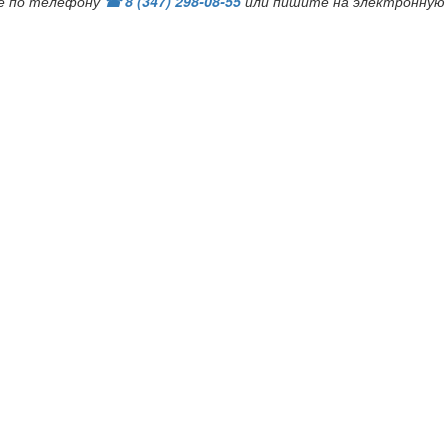
е по телефону
☎ 8 (347) 298‑08‑55
или пишите на электронную