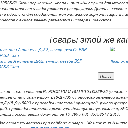
125ASSB Dixon нержавейка, «папа», тип «А» служит для мгновен
инения шлангов и водопроводов к резервуарам. Деталь являетс
ы и идеальна для соединения, моментальной герметизации и н
роводов с аналогичными разъемами цистерн и танкеров.
Товары этой же ка
к тип А ниппель Ду32, внутр. резьба BSP
Камлок 
ASS Titan
Прайс
икат соответствия № РОСС RU C-RU.HP15.H5289/20 (о том, чт
еющей стали диаметром Ду6-Ду300 с присоединительной армат
ия Ду15-Ду15000 с присоединительной арматурой, рукава фторо
ой; присоединительная арматура: фланцы, конус, камлоки, БР
аниям нормативных документов ТУ 3695-001-05756518-2017).
Вас остались вопросы при подборе товара - "Камлок тип А ниппел