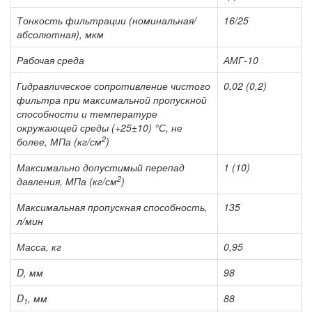
Тонкость фильтрации (номинальная/
16/25
абсолютная), мкм
Рабочая среда
АМГ-10
Гидравлическое сопротивление чистого
0,02 (0,2)
фильтра при максимальной пропускной
способности и температуре
окружающей среды (+25±10) °С, не
2
более, МПа (кг/см
)
Максимально допустимый перепад
1 (10)
2
давления, МПа (кг/см
)
Максимальная пропускная способность,
135
л/мин
Масса, кг
0,95
D, мм
98
D
, мм
88
1