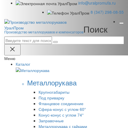
info@uralpromufa.ru
8 (347) 298‑08‑55
Поиск
Урал
Пром
Производство металлорукавов и компенсаторов
Меню
Каталог
Металлорукава
Крупногабариты
Под приварку
Фланцевое соединение
Сфера-конус с углом 60°
Конус-конус с углом 74°
Заправочные
Металлорукава с гайками