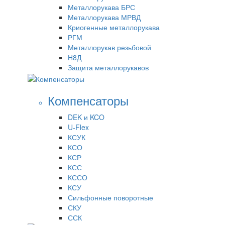
Металлорукава БРС
Металлорукава МРВД
Криогенные металлорукава
РГМ
Металлорукав резьбовой
Н8Д
Защита металлорукавов
Компенсаторы
DEK и KCO
U-Flex
КСУК
КСО
КСР
КСС
КССО
КСУ
Сильфонные поворотные
СКУ
ССК