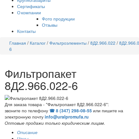
Крупногабариты
Сертификаты
О компании
Фото продукции
Отзывы
Контакты
Главная
/
Каталог
/
Фильтроэлементы
/
8Д2.966.022
/
8Д2.966.
6
Фильтропакет
8Д2.966.022-6
Для заказа товара - "Фильтропакет 8Д2.966.022-6":
звоните по телефону
☎ 8 (347) 298‑08‑55
или пишите на
электронную почту
info@uralpromufa.ru
Оптовые продажи только юридическим лицам
.
Описание
Цены