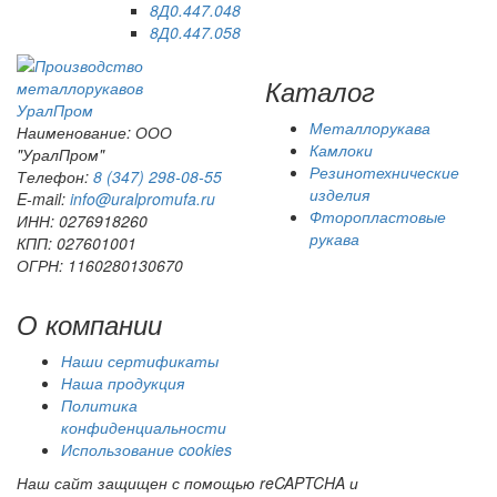
8Д0.447.048
8Д0.447.058
Каталог
Урал
Пром
Металлорукава
Наименование: ООО
Камлоки
"УралПром"
Резинотехнические
Телефон:
8 (347) 298‑08‑55
изделия
E-mail:
info@uralpromufa.ru
Фторопластовые
ИНН: 0276918260
рукава
КПП: 027601001
ОГРН: 1160280130670
О компании
Наши сертификаты
Наша продукция
Политика
конфиденциальности
Использование cookies
Наш сайт защищен с помощью reCAPTCHA и