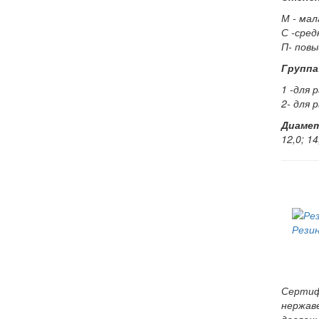
М - мал
С -сред
П- пов
Группа
1 -для 
2- для 
Диамет
12,0; 14
Рези
Сертиф
нержав
давлен