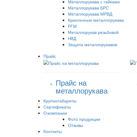
Металлорукава с гайками
Металлорукава БРС
Металлорукава МРВД
Криогенные металлорукава
РГМ
Металлорукав резьбовой
Н8Д
Защита металлорукавов
Прайс
Прайс на
металлорукава
Крупногабариты
Сертификаты
О компании
Фото продукции
Отзывы
Контакты