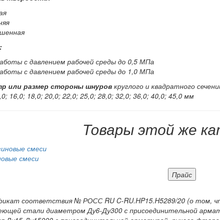
ая
няя
ышенная
:
работы с давлением рабочей среды до 0,5 МПа
работы с давлением рабочей среды до 1,0 МПа
р или размер стороны шнуров
круглого и квадратного сечений 
,0; 16,0; 18,0; 20,0; 22,0; 25,0; 28,0; 32,0; 36,0; 40,0; 45,0 мм
Товары этой же ка
новые смеси
Прайс
икат соответствия № РОСС RU C-RU.HP15.H5289/20 (о том, чт
еющей стали диаметром Ду6-Ду300 с присоединительной армат
ия Ду15-Ду15000 с присоединительной арматурой, рукава фторо