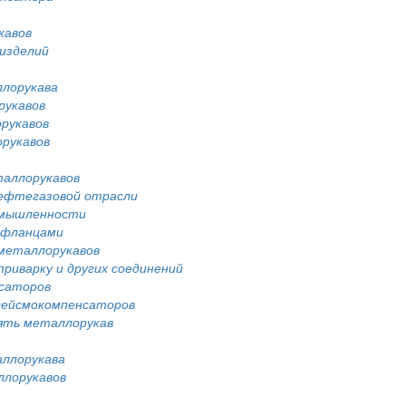
кавов
изделий
лорукава
рукавов
рукавов
рукавов
таллорукавов
нефтегазовой отрасли
омышленности
 фланцами
металлорукавов
риварку и других соединений
саторов
сейсмокомпенсаторов
нять металлорукав
аллорукава
ллорукавов