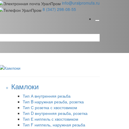
info@uralpromufa.ru
8 (347) 298‑08‑55
Камлоки
Тип А внутренняя резьба
Тип B наружная резьба, розетка
Тип С розетка с хвостовиком
Тип D внутренняя резьба, розетка
Тип Е ниппель с хвостовиком
Тип F ниппель, наружная резьба