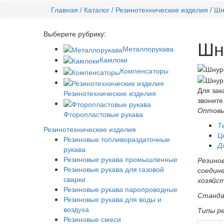
Главная
/
Каталог
/
Резинотехнические изделия
/
Шн
Выберите рубрику:
Шн
Металлорукава
Камлоки
Компенсаторы
Для зак
Резинотехнические изделия
звоните
Оптовы
Фторопластовые рукава
Т
Резинотехнические изделия
Ц
Резиновые топливораздаточные
Д
рукава
Резиновые рукава промышленные
Резинов
Резиновые рукава для газовой
соедине
сварки
хозяйст
Резиновые рукава паропроводные
Станда
Резиновые рукава для воды и
воздуха
Типы ре
Резиновые смеси