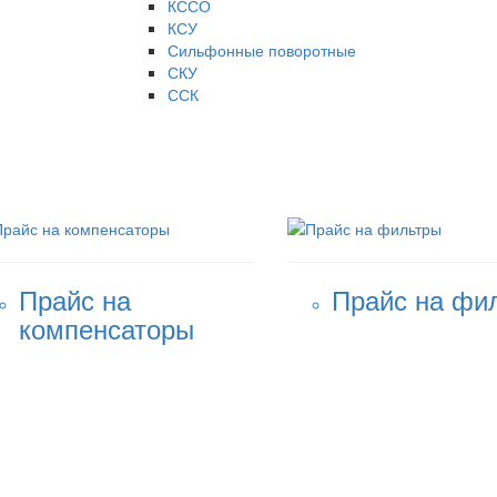
КССО
КСУ
Сильфонные поворотные
СКУ
ССК
Прайс на
Прайс на фи
компенсаторы