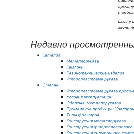
арматур
требов
Если у 
звонит
Недавно просмотренн
Каталог
Металлорукава
Камлоки
Резинотехнические изделия
Фторопластовые рукава
Статьи
Фторопластовые рукава против
Условия эксплуатации
Оболочки металлорукавов
Применение продукции Уралпро
Типы фильтров
Конструкция металлорукава
Конструкция фторопластового 
Конструкция сильфонного комп