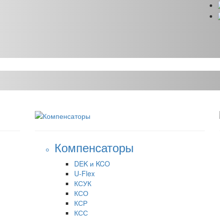
Компенсаторы
DEK и KCO
U-Flex
КСУК
КСО
КСР
КСС