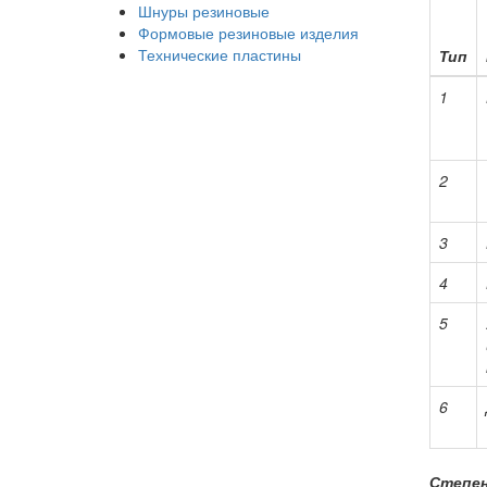
Шнуры резиновые
Формовые резиновые изделия
Технические пластины
Тип
1
2
3
4
5
6
Степен