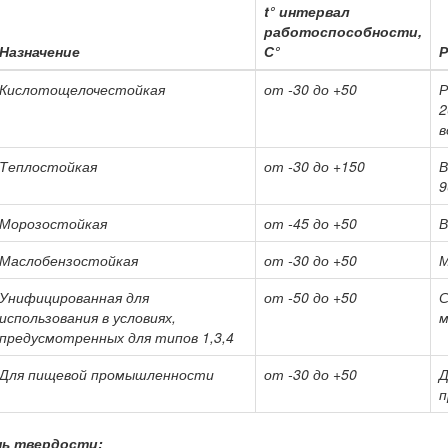
t° интервал
работоспособности,
Назначение
С°
Р
Кислотощелочестойкая
от -30 до +50
Р
2
в
Теплостойкая
от -30 до +150
В
9
Морозостойкая
от -45 до +50
В
Маслобензостойкая
от -30 до +50
М
Унифицированная для
от -50 до +50
С
использования в условиях,
м
предусмотренных для типов 1,3,4
Для пищевой промышленности
от -30 до +50
Д
п
ь твердости: