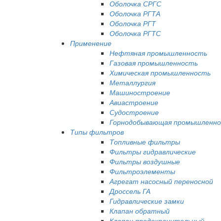
Оболочка СРГС
Оболочка РГТА
Оболочка РГТ
Оболочка РГТС
Применение
Нефтяная промышленность
Газовая промышленность
Химическая промышленность
Металлургия
Машиностроение
Авиастроение
Судостроение
Горнодобывающая промышленн
Типы фильтров
Топливные фильтры
Фильтры гидравлические
Фильтры воздушные
Фильтроэлементы
Агрегат насосный переносной
Дроссель ГА
Гидравлические замки
Клапан обратный
Клапан предохранительный