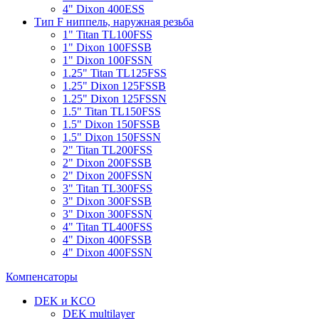
4" Dixon 400ESS
Тип F ниппель, наружная резьба
1" Titan TL100FSS
1" Dixon 100FSSB
1" Dixon 100FSSN
1.25" Titan TL125FSS
1.25" Dixon 125FSSB
1.25" Dixon 125FSSN
1.5" Titan TL150FSS
1.5" Dixon 150FSSB
1.5" Dixon 150FSSN
2" Titan TL200FSS
2" Dixon 200FSSB
2" Dixon 200FSSN
3" Titan TL300FSS
3" Dixon 300FSSB
3" Dixon 300FSSN
4" Titan TL400FSS
4" Dixon 400FSSB
4" Dixon 400FSSN
Компенсаторы
DEK и KCO
DEK multilayer