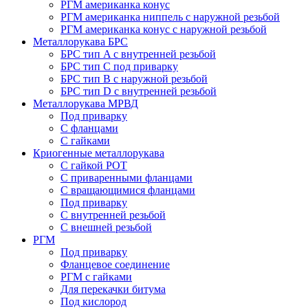
РГМ американка конус
РГМ американка ниппель с наружной резьбой
РГМ американка конус с наружной резьбой
Металлорукава БРС
БРС тип A с внутренней резьбой
БРС тип C под приварку
БРС тип B с наружной резьбой
БРС тип D с внутренней резьбой
Металлорукава МРВД
Под приварку
С фланцами
С гайками
Криогенные металлорукава
С гайкой РОТ
С приваренными фланцами
С вращающимися фланцами
Под приварку
С внутренней резьбой
С внешней резьбой
РГМ
Под приварку
Фланцевое соединение
РГМ с гайками
Для перекачки битума
Под кислород