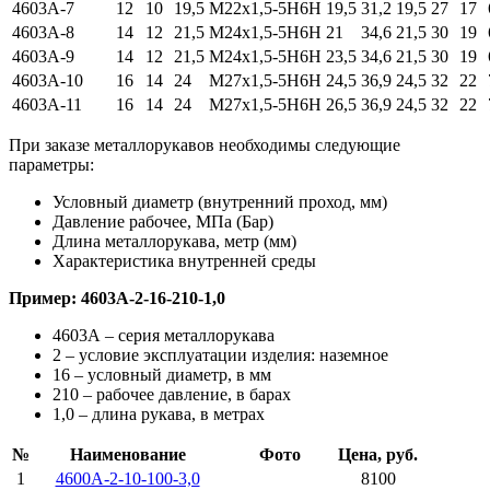
4603А-7
12
10
19,5
М22х1,5-5Н6Н
19,5
31,2
19,5
27
17
4603А-8
14
12
21,5
М24х1,5-5Н6Н
21
34,6
21,5
30
19
4603А-9
14
12
21,5
М24х1,5-5Н6Н
23,5
34,6
21,5
30
19
4603А-10
16
14
24
М27х1,5-5Н6Н
24,5
36,9
24,5
32
22
4603А-11
16
14
24
М27х1,5-5Н6Н
26,5
36,9
24,5
32
22
При заказе металлорукавов необходимы следующие
параметры:
Условный диаметр (внутренний проход, мм)
Давление рабочее, МПа (Бар)
Длина металлорукава, метр (мм)
Характеристика внутренней среды
Пример: 4603А-2-16-210-1,0
4603А – серия металлорукава
2 – условие эксплуатации изделия: наземное
16 – условный диаметр, в мм
210 – рабочее давление, в барах
1,0 – длина рукава, в метрах
№
Наименование
Фото
Цена, руб.
1
4600А-2-10-100-3,0
8100