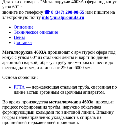
Для заказа товара - "Металлорукав 4603А сфера под конус
угол 60°":
звоните по телефону
☎ 8 (347) 298‑08‑55
или пишите на
электронную почту
info@uralpromufa.ru
Описание
Техническое описание
Цены
Доставка
Металлорукав 4603А
производят с арматурой сфера под
конус с углом 60° из стальной ленты и варят по длине
аргонной сваркой, образуя трубу диаметром от шести до
шестнадцати мм, а длина - от 250 до 6000 мм.
Основа оболочки:
РГТА
— нержавеющая стальная труба, сваренная по
длине встык аргонным сварочным аппаратом.
Во время производства
металлорукава 4603a
, проходит
процесс гофрирования трубы, наружно обкатывая
формирующими кольцами по винтовой линии. Впадину
гофры целенаправленно укладывают в спираль из
прочнейшей нержавеющей проволоки.