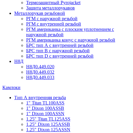
Термозащитный Pyrojacket
Защита металлорукавов
Металлорукав резьбовой
РГМ с наружной резьбой
РГМ с внутренней резьбой
РГМ американка с плоским уплотнением с
наружной резьбой
РГМ американка конус с наружной резьбой
БРС тип А с внутренней резьбой
БРС тип В с наружной резьбой
БРС тип D с внутренней резьбой
Н8Д
Н8Д0.449.020
Н8Д0.449.032
Н8Д0.449.033
Камлоки
Тип А внутренняя резьба
1" Titan TL100ASS
1" Dixon 100ASSB
1" Dixon 100ASSN
1.25" Titan TL125ASS
1.25" Dixon 125ASSB
1.25" Dixon 125ASSN