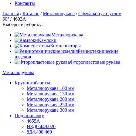
Контакты
Главная
/
Каталог
/
Металлорукава
/
Сфера-конус с углом
60°
/
4603А
Выберите рубрику:
Металлорукава
Камлоки
Компенсаторы
Резинотехнические
изделия
Фторопластовые рукава
Металлорукава
Крупногабариты
Металлорукава 100 мм
Металлорукава 150 мм
Металлорукава 200 мм
Металлорукава 250 мм
Металлорукава 300 мм
Под приварку
4655А
Н8Д0.449.020
8Д4.498.469