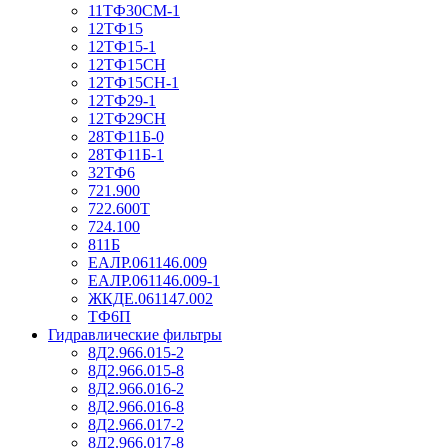
11ТФ30СМ-1
12ТФ15
12ТФ15-1
12ТФ15СН
12ТФ15СН-1
12ТФ29-1
12ТФ29СН
28ТФ11Б-0
28ТФ11Б-1
32ТФ6
721.900
722.600Т
724.100
811Б
ЕАЛР.061146.009
ЕАЛР.061146.009-1
ЖКДЕ.061147.002
ТФ6П
Гидравлические фильтры
8Д2.966.015-2
8Д2.966.015-8
8Д2.966.016-2
8Д2.966.016-8
8Д2.966.017-2
8Д2.966.017-8