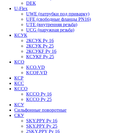
DЕК
U-Flex
UWE (патрубки под приварку)
UFE (свободные фланцы PN16)
UTE (внутренняя резьба)
UCG (наружная резьба)
КСУК
2КСУК Ру 16
2КСУК Ру 25
2КСУКF Ру 16
КСУКF Ру 25
КСО
KCO.VD
KCOF.VD
КСР
КСС
КССО
КССО Ру 16
КССО Ру 25
КСУ
Сильфонные поворотные
СКУ
SKY.PPY Ру 16
SKY.PPY Ру 25
2SKY.PPY Ру 16