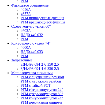
РГМ
Фланцевое соединение
4656А
4657А
РГМ приваренные фланцы
РГМ вращающиеся фланцы
Сфера-конус с углом 60°
4603А
Н8Д0.449.032
РГМ
Конус-конус с углом 74°
4600А
Н8Д0.449.033
РГМ
Заправочные
8Д4.498.094-2-6-350-2,5
8Д4.498.094-4-6-350-2,5
Металлорукава с гайками
РГМ с внутренней резьбой
РГМ с наружной резьбой
РГМ с гайкой РОТ
РГМ сфера-конус угол 24°
РГМ сфера-конус угол 60°
РГМ конус-конус угол 74°
РГМ американка ниппель