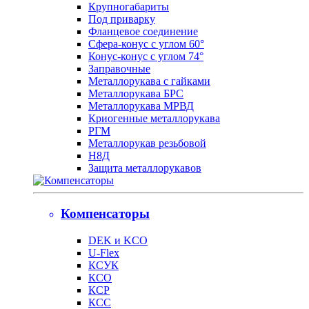
Крупногабариты
Под приварку
Фланцевое соединение
Сфера-конус с углом 60°
Конус-конус с углом 74°
Заправочные
Металлорукава с гайками
Металлорукава БРС
Металлорукава МРВД
Криогенные металлорукава
РГМ
Металлорукав резьбовой
Н8Д
Защита металлорукавов
Компенсаторы
DEK и KCO
U-Flex
КСУК
КСО
КСР
КСС