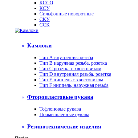
КССО
КСУ
Сильфонные поворотные
СКУ
ССК
Камлоки
Тип А внутренняя резьба
Тип B наружная резьба, розетка
Тип С розетка с хвостовиком
Тип D внутренняя резьба, розетка
Тип Е ниппель с хвостовиком
Тип F ниппель, наружная резьба
Фторопластовые рукава
Тефлоновые рукава
Промышленные рукава
Резинотехнические изделия