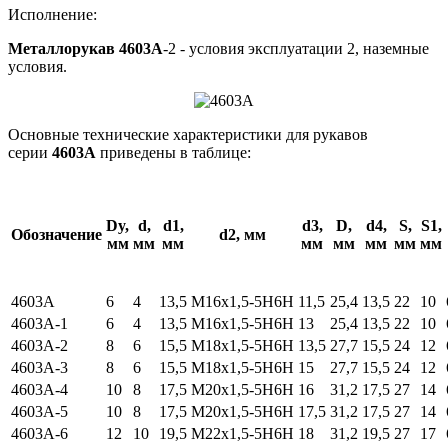
Исполнение:
Металлорукав 4603А
-2 - условия эксплуатации 2, наземные
условия.
Основные технические характеристики для рукавов
серии
4603A
приведены в таблице:
Dy,
d,
d1,
d3,
D,
d4,
S,
S1,
Обозначение
d2, мм
мм
мм
мм
мм
мм
мм
мм
мм
4603А
6
4
13,5
М16х1,5-5Н6Н
11,5
25,4
13,5
22
10
4603А-1
6
4
13,5
М16х1,5-5Н6Н
13
25,4
13,5
22
10
4603А-2
8
6
15,5
М18х1,5-5Н6Н
13,5
27,7
15,5
24
12
4603А-3
8
6
15,5
М18х1,5-5Н6Н
15
27,7
15,5
24
12
4603А-4
10
8
17,5
М20х1,5-5Н6Н
16
31,2
17,5
27
14
4603А-5
10
8
17,5
М20х1,5-5Н6Н
17,5
31,2
17,5
27
14
4603А-6
12
10
19,5
М22х1,5-5Н6Н
18
31,2
19,5
27
17