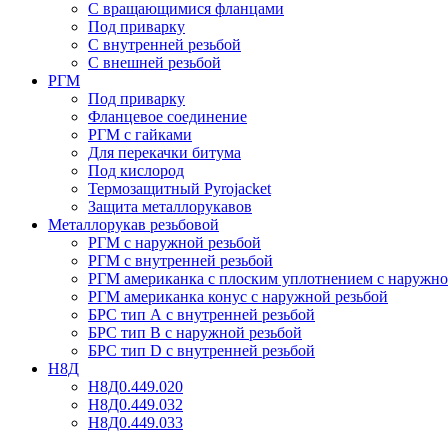
С вращающимися фланцами
Под приварку
С внутренней резьбой
С внешней резьбой
РГМ
Под приварку
Фланцевое соединение
РГМ с гайками
Для перекачки битума
Под кислород
Термозащитный Pyrojacket
Защита металлорукавов
Металлорукав резьбовой
РГМ с наружной резьбой
РГМ с внутренней резьбой
РГМ американка с плоским уплотнением с наружно
РГМ американка конус с наружной резьбой
БРС тип А с внутренней резьбой
БРС тип В с наружной резьбой
БРС тип D с внутренней резьбой
Н8Д
Н8Д0.449.020
Н8Д0.449.032
Н8Д0.449.033