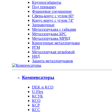
Крупногабариты
Под приварку
Фланцевое соединение
Сфера-конус с углом 60°
Конус-конус с углом 74°
Заправочные
Металлорукава с гайками
Металлорукава БРС
Металлорукава МРВД
Криогенные металлорукава
РГМ
Металлорукав резьбовой
Н8Д
Защита металлорукавов
Компенсаторы
DEK и KCO
U-Flex
КСУК
КСО
КСР
КСС