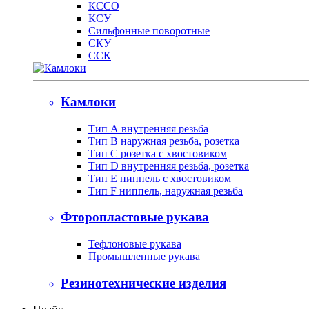
КССО
КСУ
Сильфонные поворотные
СКУ
ССК
Камлоки
Тип А внутренняя резьба
Тип B наружная резьба, розетка
Тип С розетка с хвостовиком
Тип D внутренняя резьба, розетка
Тип Е ниппель с хвостовиком
Тип F ниппель, наружная резьба
Фторопластовые рукава
Тефлоновые рукава
Промышленные рукава
Резинотехнические изделия