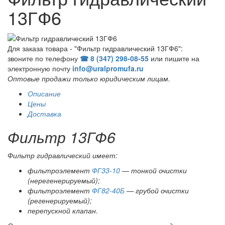
13ГФ6
Для заказа товара - "Фильтр гидравлический 13ГФ6":
звоните по телефону
☎ 8 (347) 298‑08‑55
или пишите на
электронную почту
info@uralpromufa.ru
Оптовые продажи только юридическим лицам
.
Описание
Цены
Доставка
Фильтр 13ГФ6
Фильтр гидравлический имеет:
фильтроэлемент
ФГ33-10
— тонкой очистки
(нерегенерируемый);
фильтроэлемент
ФГ82-40Б
— грубой очистки
(регенерируемый);
перепускной клапан.