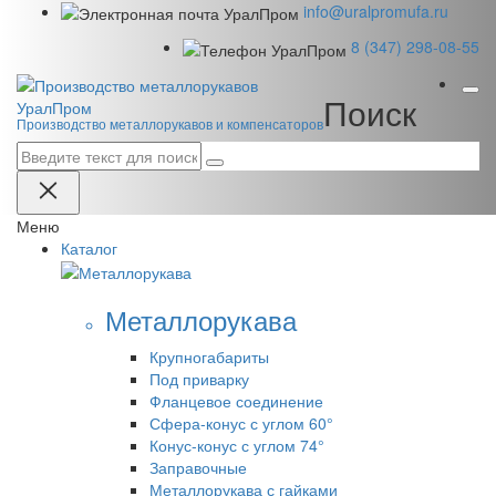
info@uralpromufa.ru
8 (347) 298‑08‑55
Поиск
Урал
Пром
Производство металлорукавов и компенсаторов
Меню
Каталог
Металлорукава
Крупногабариты
Под приварку
Фланцевое соединение
Сфера-конус с углом 60°
Конус-конус с углом 74°
Заправочные
Металлорукава с гайками