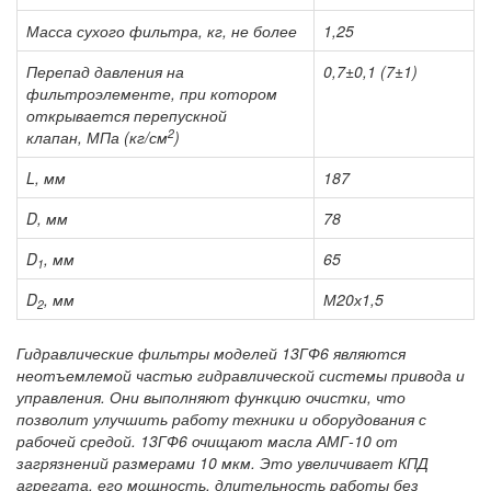
Масса сухого фильтра, кг, не более
1,25
Перепад давления на
0,7±0,1 (7±1)
фильтроэлементе, при котором
открывается перепускной
2
клапан, МПа (кг/см
)
L, мм
187
D, мм
78
D
, мм
65
1
D
, мм
М20х1,5
2
Гидравлические фильтры моделей 13ГФ6 являются
неотъемлемой частью гидравлической системы привода и
управления. Они выполняют функцию очистки, что
позволит улучшить работу техники и оборудования с
рабочей средой. 13ГФ6 очищают масла АМГ-10 от
загрязнений размерами 10 мкм. Это увеличивает КПД
агрегата, его мощность, длительность работы без