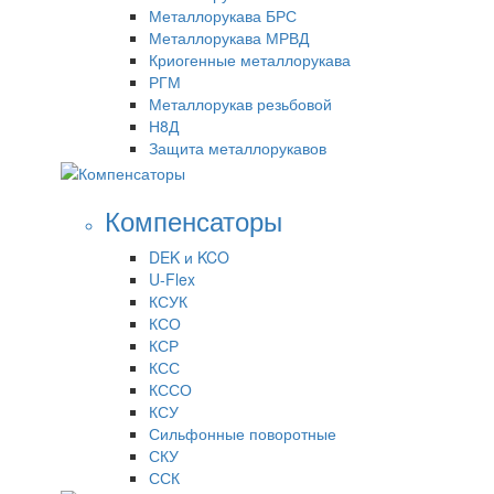
Металлорукава БРС
Металлорукава МРВД
Криогенные металлорукава
РГМ
Металлорукав резьбовой
Н8Д
Защита металлорукавов
Компенсаторы
DEK и KCO
U-Flex
КСУК
КСО
КСР
КСС
КССО
КСУ
Сильфонные поворотные
СКУ
ССК