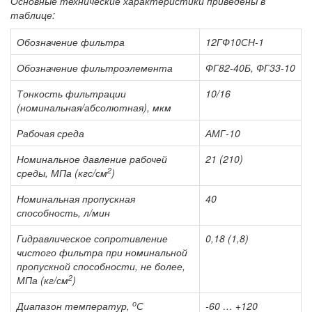
Основные технические характеристики приведены в
таблице:
Обозначение фильтра
12ГФ10СН-1
Обозначение фильтроэлемента
ФГ82-40Б, ФГ33-10
Тонкость фильтрации
10/16
(номинальная/абсолютная), мкм
Рабочая среда
АМГ-10
Номинальное давление рабочей
21 (210)
2
среды, МПа (кгс/см
)
Номинальная пропускная
40
способность, л/мин
Гидравлическое сопротивление
0,18 (1,8)
чистого фильтра при номинальной
пропускной способности, не более,
2
МПа (кг/см
)
о
Диапазон температур,
С
-60 … +120