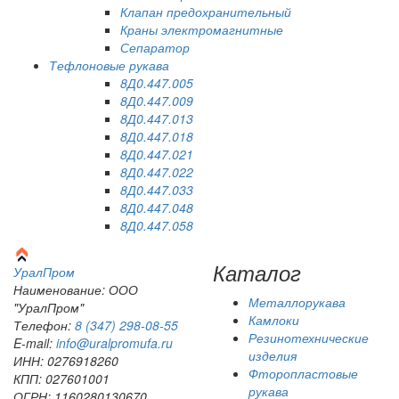
Клапан предохранительный
Краны электромагнитные
Сепаратор
Тефлоновые рукава
8Д0.447.005
8Д0.447.009
8Д0.447.013
8Д0.447.018
8Д0.447.021
8Д0.447.022
8Д0.447.033
8Д0.447.048
8Д0.447.058
Каталог
Урал
Пром
Наименование: ООО
Металлорукава
"УралПром"
Камлоки
Телефон:
8 (347) 298‑08‑55
Резинотехнические
E-mail:
info@uralpromufa.ru
изделия
ИНН: 0276918260
Фторопластовые
КПП: 027601001
рукава
ОГРН: 1160280130670