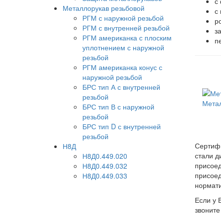
с
Металлорукав резьбовой
с
РГМ с наружной резьбой
р
РГМ с внутренней резьбой
з
РГМ американка с плоским
п
уплотнением с наружной
резьбой
РГМ американка конус с
наружной резьбой
БРС тип А с внутренней
резьбой
Метал
БРС тип В с наружной
резьбой
БРС тип D с внутренней
резьбой
Сертифи
Н8Д
стали д
Н8Д0.449.020
присоед
Н8Д0.449.032
присоед
Н8Д0.449.033
нормати
Если у 
звоните