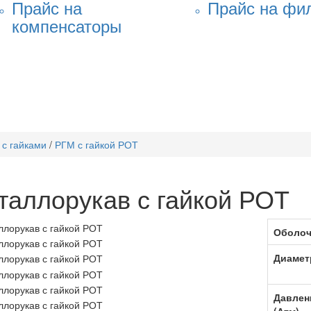
Прайс на
Прайс на фи
компенсаторы
 с гайками
/
РГМ с гайкой РОТ
таллорукав с гайкой РОТ
Оболоч
Диамет
Давлен