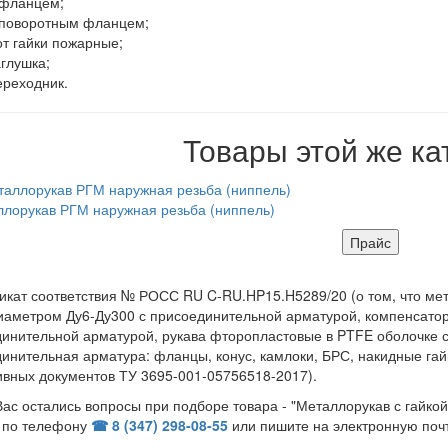
 фланцем;
 поворотным фланцем;
от гайки пожарные;
аглушка;
ереходник.
Товары этой же ка
лорукав РГМ наружная резьба (ниппель)
Прайс
кат соответствия № РОСС RU C-RU.HP15.H5289/20 (о том, что ме
иаметром Ду6-Ду300 с присоединительной арматурой, компенсато
инительной арматурой, рукава фторопластовые в PTFE оболочке 
инительная арматура: фланцы, конус, камлоки, БРС, накидные гай
вных документов ТУ 3695-001-05756518-2017).
Вас остались вопросы при подборе товара - "Металлорукав с гайкой
 по телефону
☎ 8 (347) 298‑08‑55
или пишите на электронную поч