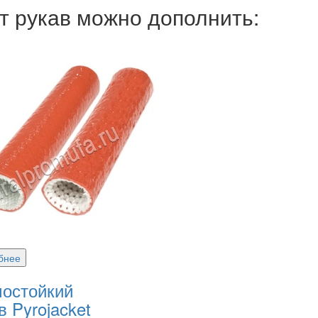
т рукав можно дополнить:
бнее
остойкий
в Pyrojacket