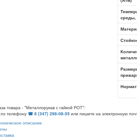
(Атм)
Темпер
среды,
Матери
Стойко
Количе
металл
Размер
привар
Нормат
аза товара - "Металлорукав с гайкой РОТ":
 по телефону
☎ 8 (347) 298‑08‑55
или пишите на электронную поч
ехническое описание
ены
оставка