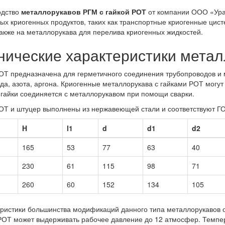
одство
металлорукавов РГМ с гайкой РОТ
от компании ООО «Урал
ых криогенных продуктов, таких как транспортные криогенные ци
также на металлорукава для перелива криогенных жидкостей.
нические характеристики метал
ОТ предназначена для герметичного соединения трубопроводов и 
да, азота, аргона. Криогенные металлорукава с гайками РОТ могут
гайки соединяется с металлорукавом при помощи сварки.
ОТ и штуцер выполнены из нержавеющей стали и соответствуют Г
H
l1
d
d1
d2
165
53
77
63
40
230
61
115
98
71
260
60
152
134
105
ристики большинства модификаций данного типа металлорукавов оче
РОТ может выдерживать рабочее давление до 12 атмосфер. Темпер