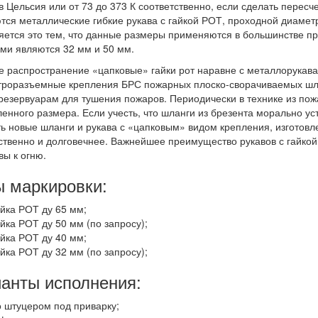
в Цельсия или от 73 до 373 К соответственно, если сделать перес
тся металлические гибкие рукава с гайкой РОТ, проходной диаметр
ется это тем, что данные размеры применяются в большинстве 
ми являются 32 мм и 50 мм.
 распространение «цапковые» гайки рот наравне с металлорукава
троразъемные крепления БРС пожарных плоско-сворачиваемых шла
резервуарам для тушения пожаров. Периодически в технике из по
енного размера. Если учесть, что шланги из брезента морально ус
ь новые шланги и рукава с «цапковым» видом крепления, изготовл
ственно и долговечнее. Важнейшее преимущество рукавов с гайкой
вы к огню.
 маркировки:
айка РОТ ду 65 мм;
айка РОТ ду 50 мм (по запросу);
айка РОТ ду 40 мм;
айка РОТ ду 32 мм (по запросу);
анты исполнения:
о штуцером под приварку;