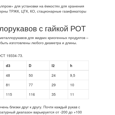
пром» для установки на ёмкостях для хранения
стерны ТРЖК, ЦТК, КО, стационарные газификаторы
лорукавов с гайкой РОТ
металлорукавов для жидких криогенных продуктов –
 быть изготовлены любого диаметра и длины.
ОСТ 19334-73.
d3
D
l2
h
48
50
24
9,5
81
77
29
10
115
116
35
11
нь близки друг к другу. Почти каждый рукав с
атурный диапазон варьируется от -200 до +100