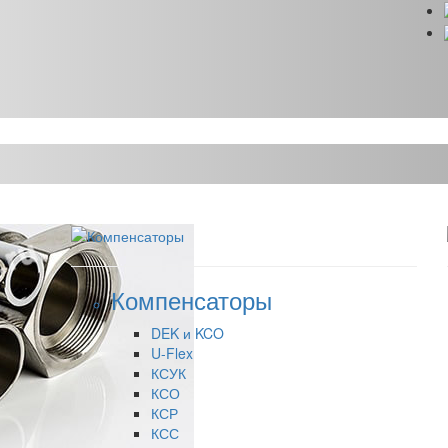
Компенсаторы
DEK и KCO
U-Flex
КСУК
КСО
КСР
КСС