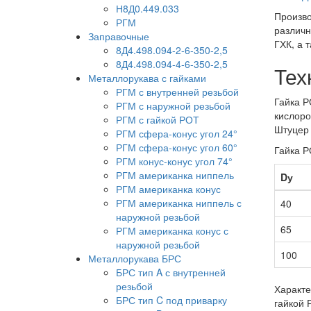
Н8Д0.449.033
Произв
РГМ
различн
Заправочные
ГХК, а 
8Д4.498.094-2-6-350-2,5
8Д4.498.094-4-6-350-2,5
Тех
Металлорукава с гайками
РГМ с внутренней резьбой
Гайка Р
РГМ с наружной резьбой
кислоро
РГМ с гайкой РОТ
Штуцер 
РГМ сфера-конус угол 24°
РГМ сфера-конус угол 60°
Гайка Р
РГМ конус-конус угол 74°
РГМ американка ниппель
Dу
РГМ американка конус
РГМ американка ниппель с
40
наружной резьбой
65
РГМ американка конус с
наружной резьбой
100
Металлорукава БРС
БРС тип A с внутренней
резьбой
Характе
БРС тип C под приварку
гайкой 