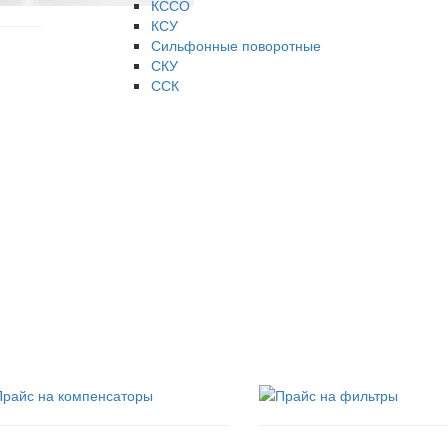
КССО
КСУ
Сильфонные поворотные
СКУ
ССК