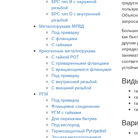
БРС тип B с наружной
градусо
резьбой
пользую
БРС тип D с внутренней
Объясня
резьбой
запроса
Металлорукава МРВД
Большое
Под приварку
как быс
С фланцами
другим 
С гайками
определ
Криогенные металлорукава
занимат
С гайкой РОТ
соответ
С приваренными фланцами
устойчи
С вращающимися фланцами
Под приварку
Виды
С внутренней резьбой
С внешней резьбой
г
РГМ
г
Под приварку
г
Фланцевое соединение
г
РГМ с гайками
Для перекачки битума
Вари
Под кислород
Термозащитный Pyrojacket
с
Защита металлорукавов