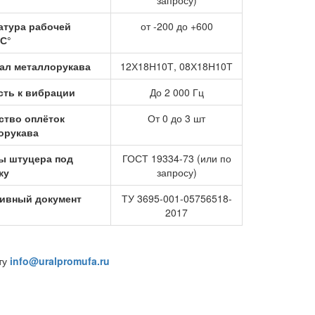
запросу)
атура рабочей
от -200 до +600
 С°
ал металлорукава
12Х18Н10Т, 08Х18Н10Т
сть к вибрации
До 2 000 Гц
ство оплёток
От 0 до 3 шт
орукава
ы штуцера под
ГОСТ 19334-73 (или по
ку
запросу)
ивный документ
ТУ 3695-001-05756518-
2017
ту
info@uralpromufa.ru