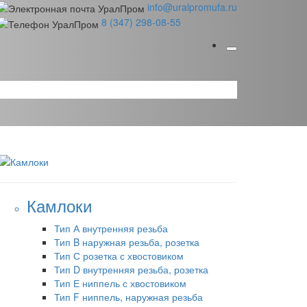
info@uralpromufa.ru
8 (347) 298‑08‑55
Камлоки
Тип А внутренняя резьба
Тип B наружная резьба, розетка
Тип С розетка с хвостовиком
Тип D внутренняя резьба, розетка
Тип Е ниппель с хвостовиком
Тип F ниппель, наружная резьба