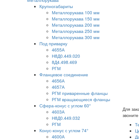
Металлорукава
Крупногабариты
Металлорукава 100 мм
Металлорукава 150 мм
Металлорукава 200 мм
Металлорукава 250 мм
Металлорукава 300 мм
Под приварку
4655А
Н8Д0.449.020
8Д4.498.469
РГМ
Фланцевое соединение
4656А
4657А
РГМ приваренные фланцы
РГМ вращающиеся фланцы
Сфера-конус с углом 60°
Для зак
4603А
звоните
Н8Д0.449.032
РГМ
Т
Конус-конус с углом 74°
Ц
4600А
Д