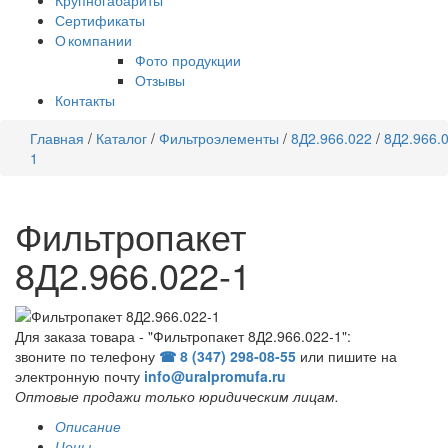
Крупногабариты
Сертификаты
О компании
Фото продукции
Отзывы
Контакты
Главная
/
Каталог
/
Фильтроэлементы
/
8Д2.966.022
/
8Д2.966.
1
Фильтропакет
8Д2.966.022-1
Для заказа товара - "Фильтропакет 8Д2.966.022-1":
звоните по телефону
☎ 8 (347) 298‑08‑55
или пишите на
электронную почту
info@uralpromufa.ru
Оптовые продажи только юридическим лицам
.
Описание
Цены