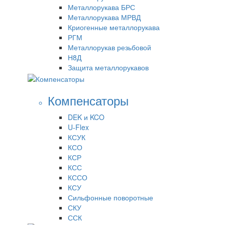
Металлорукава БРС
Металлорукава МРВД
Криогенные металлорукава
РГМ
Металлорукав резьбовой
Н8Д
Защита металлорукавов
Компенсаторы
DEK и KCO
U-Flex
КСУК
КСО
КСР
КСС
КССО
КСУ
Сильфонные поворотные
СКУ
ССК