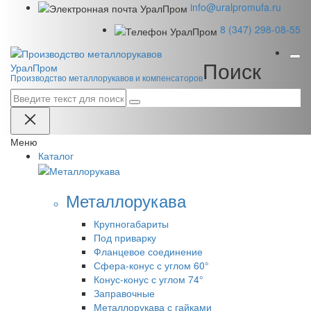
info@uralpromufa.ru
8 (347) 298‑08‑55
Поиск
Урал
Пром
Производство металлорукавов и компенсаторов
Меню
Каталог
Металлорукава
Крупногабариты
Под приварку
Фланцевое соединение
Сфера-конус с углом 60°
Конус-конус с углом 74°
Заправочные
Металлорукава с гайками