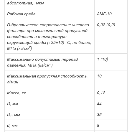
абсолютная), мкм
Рабочая среда
АМГ-10
Гидравлическое сопротивление чистого
0,02 (0,2)
фильтра при максимальной пропускной
способности и температуре
окружающей среды (+25±10) °С, не более,
2
МПа (кг/см
)
Максимально допустимый перепад
1 (10)
2
давления, МПа (кг/см
)
Максимальная пропускная способность,
10
л/мин
Масса, кг
0,12
D, мм
44
D
, мм
35
1
d, мм
8