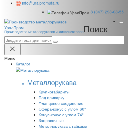
info@uralpromufa.ru
8 (347) 298‑08‑55
Поиск
Урал
Пром
Производство металлорукавов и компенсаторов
Меню
Каталог
Металлорукава
Крупногабариты
Под приварку
Фланцевое соединение
Сфера-конус с углом 60°
Конус-конус с углом 74°
Заправочные
Металлорукава с гайками