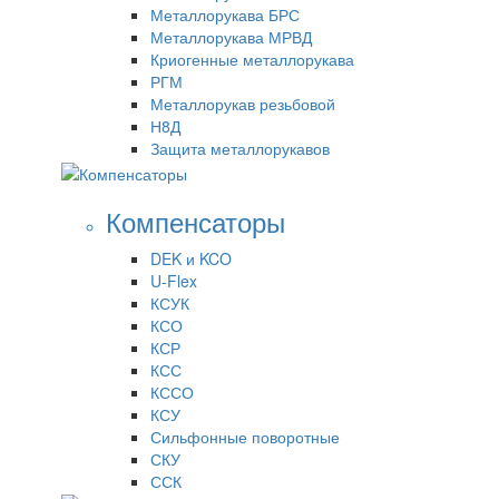
Металлорукава БРС
Металлорукава МРВД
Криогенные металлорукава
РГМ
Металлорукав резьбовой
Н8Д
Защита металлорукавов
Компенсаторы
DEK и KCO
U-Flex
КСУК
КСО
КСР
КСС
КССО
КСУ
Сильфонные поворотные
СКУ
ССК