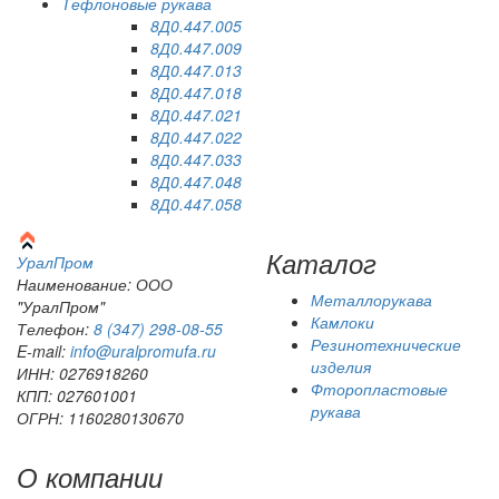
Тефлоновые рукава
8Д0.447.005
8Д0.447.009
8Д0.447.013
8Д0.447.018
8Д0.447.021
8Д0.447.022
8Д0.447.033
8Д0.447.048
8Д0.447.058
Каталог
Урал
Пром
Наименование: ООО
Металлорукава
"УралПром"
Камлоки
Телефон:
8 (347) 298‑08‑55
Резинотехнические
E-mail:
info@uralpromufa.ru
изделия
ИНН: 0276918260
Фторопластовые
КПП: 027601001
рукава
ОГРН: 1160280130670
О компании