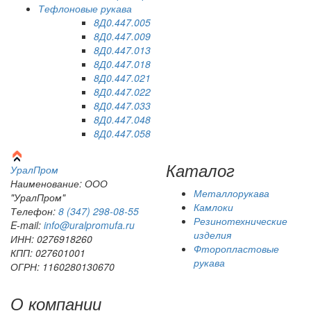
Тефлоновые рукава
8Д0.447.005
8Д0.447.009
8Д0.447.013
8Д0.447.018
8Д0.447.021
8Д0.447.022
8Д0.447.033
8Д0.447.048
8Д0.447.058
Каталог
Урал
Пром
Наименование: ООО
Металлорукава
"УралПром"
Камлоки
Телефон:
8 (347) 298‑08‑55
Резинотехнические
E-mail:
info@uralpromufa.ru
изделия
ИНН: 0276918260
Фторопластовые
КПП: 027601001
рукава
ОГРН: 1160280130670
О компании