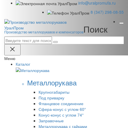
info@uralpromufa.ru
8 (347) 298‑08‑55
Поиск
Урал
Пром
Производство металлорукавов и компенсаторов
Меню
Каталог
Металлорукава
Крупногабариты
Под приварку
Фланцевое соединение
Сфера-конус с углом 60°
Конус-конус с углом 74°
Заправочные
Металлорукава с гайками