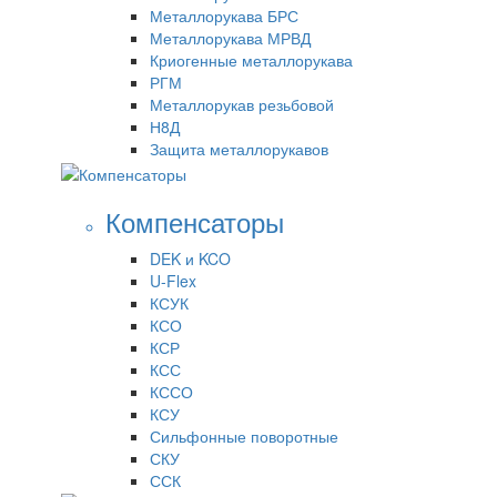
Металлорукава БРС
Металлорукава МРВД
Криогенные металлорукава
РГМ
Металлорукав резьбовой
Н8Д
Защита металлорукавов
Компенсаторы
DEK и KCO
U-Flex
КСУК
КСО
КСР
КСС
КССО
КСУ
Сильфонные поворотные
СКУ
ССК