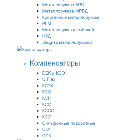
Металлорукава БРС
Металлорукава МРВД
Криогенные металлорукава
РГМ
Металлорукав резьбовой
Н8Д
Защита металлорукавов
Компенсаторы
DEK и KCO
U-Flex
КСУК
КСО
КСР
КСС
КССО
КСУ
Сильфонные поворотные
СКУ
ССК