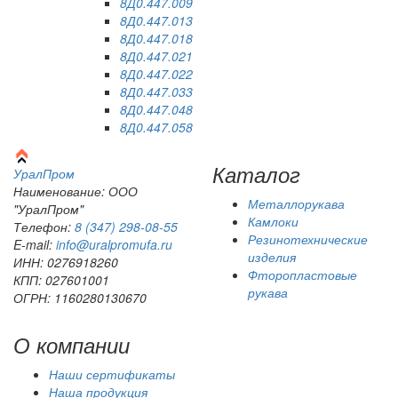
8Д0.447.009
8Д0.447.013
8Д0.447.018
8Д0.447.021
8Д0.447.022
8Д0.447.033
8Д0.447.048
8Д0.447.058
Каталог
Урал
Пром
Наименование: ООО
Металлорукава
"УралПром"
Камлоки
Телефон:
8 (347) 298‑08‑55
Резинотехнические
E-mail:
info@uralpromufa.ru
изделия
ИНН: 0276918260
Фторопластовые
КПП: 027601001
рукава
ОГРН: 1160280130670
О компании
Наши сертификаты
Наша продукция