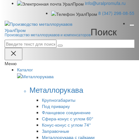
info@uralpromufa.ru
8 (347) 298‑08‑55
Поиск
Урал
Пром
Производство металлорукавов и компенсаторов
Меню
Каталог
Металлорукава
Крупногабариты
Под приварку
Фланцевое соединение
Сфера-конус с углом 60°
Конус-конус с углом 74°
Заправочные
Металлорукава с гайками