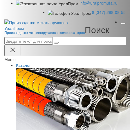
info@uralpromufa.ru
8 (347) 298‑08‑55
Поиск
Урал
Пром
Производство металлорукавов и компенсаторов
Меню
Каталог