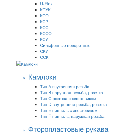
U-Flex
КСУК
КСО
КСР
КСС
КССО
КСУ
Сильфонные поворотные
СКУ
ССК
Камлоки
Тип А внутренняя резьба
Тип B наружная резьба, розетка
Тип С розетка с хвостовиком
Тип D внутренняя резьба, розетка
Тип Е ниппель с хвостовиком
Тип F ниппель, наружная резьба
Фторопластовые рукава