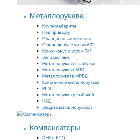
Металлорукава
Крупногабариты
Под приварку
Фланцевое соединение
Сфера-конус с углом 60°
Конус-конус с углом 74°
Заправочные
Металлорукава с гайками
Металлорукава БРС
Металлорукава МРВД
Криогенные металлорукава
РГМ
Металлорукав резьбовой
Н8Д
Защита металлорукавов
Компенсаторы
DEK и KCO