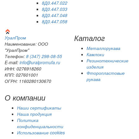
8Д0.447.022
8Д0.447.033
8Д0.447.048
8Д0.447.058
Каталог
Урал
Пром
Наименование: ООО
Металлорукава
"УралПром"
Камлоки
Телефон:
8 (347) 298‑08‑55
Резинотехнические
E-mail:
info@uralpromufa.ru
изделия
ИНН: 0276918260
Фторопластовые
КПП: 027601001
рукава
ОГРН: 1160280130670
О компании
Наши сертификаты
Наша продукция
Политика
конфиденциальности
Использование cookies