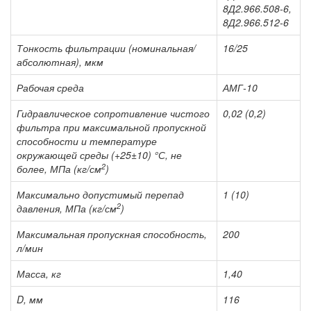
8Д2.966.508-6,
8Д2.966.512-6
Тонкость фильтрации (номинальная/
16/25
абсолютная), мкм
Рабочая среда
АМГ-10
Гидравлическое сопротивление чистого
0,02 (0,2)
фильтра при максимальной пропускной
способности и температуре
окружающей среды (+25±10) °С, не
2
более, МПа (кг/см
)
Максимально допустимый перепад
1 (10)
2
давления, МПа (кг/см
)
Максимальная пропускная способность,
200
л/мин
Масса, кг
1,40
D, мм
116