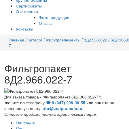
Крупногабариты
Сертификаты
О компании
Фото продукции
Отзывы
Контакты
Главная
/
Каталог
/
Фильтроэлементы
/
8Д2.966.022
/
8Д2.966.
7
Фильтропакет
8Д2.966.022-7
Для заказа товара - "Фильтропакет 8Д2.966.022-7":
звоните по телефону
☎ 8 (347) 298‑08‑55
или пишите на
электронную почту
info@uralpromufa.ru
Оптовые продажи только юридическим лицам
.
Описание
Цены