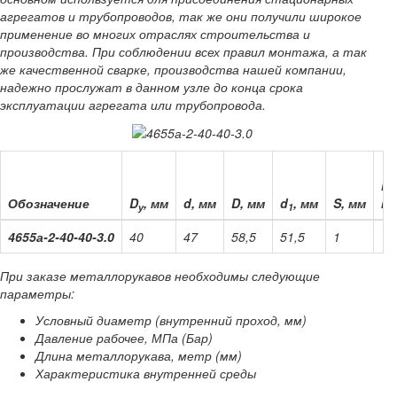
агрегатов и трубопроводов, так же они получили широкое
применение во многих отраслях строительства и
производства. При соблюдении всех правил монтажа, а так
же качественной сварке, производства нашей компании,
надежно прослужат в данном узле до конца срока
эксплуатации агрегата или трубопровода.
l,
Обозначение
D
, мм
d, мм
D, мм
d
, мм
S, мм
но
у
1
4655а-2-40-40-3.0
40
47
58,5
51,5
1
10
При заказе металлорукавов необходимы следующие
параметры:
Условный диаметр (внутренний проход, мм)
Давление рабочее, МПа (Бар)
Длина металлорукава, метр (мм)
Характеристика внутренней среды