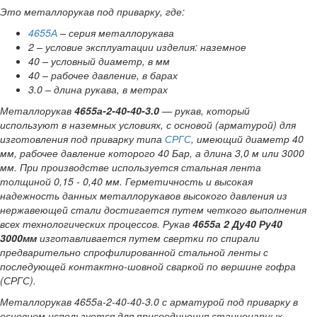
Это металлорукав под приварку, где:
4655А
– серия металлорукава
2 – условие эксплуатации изделия: наземное
40 – условный диаметр, в мм
40 – рабочее давление, в барах
3.0 – длина рукава, в метрах
Металлорукав
4655а-2-40-40-3.0
—
рукав, который
используют в наземных условиях, с основой (арматурой) для
изготовления под приварку типа
СРГС
, имеющий диаметр 40
мм, рабочее давление которого 40 Бар, а длина 3,0 м или 3000
мм. При производстве используется стальная лента
толщиной 0,15 - 0,40 мм. Герметичность и высокая
надежность данных металлорукавов высокого давления из
нержавеющей стали достигается путем четкого выполнения
всех технологических процессов. Рукав
4655а 2 Ду40 Ру40
3000мм
изготавливается путем свертки по спирали
предварительно спрофилированной стальной ленты с
последующей контактно-шовной сваркой по вершине гофра
(СРГС).
Металлорукав 4655а-2-40-40-3.0 с арматурой под приварку в
основном используется для присоединения стационарных