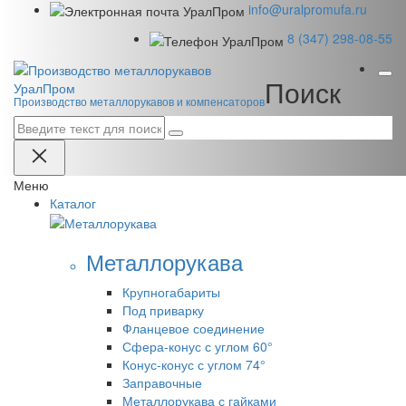
info@uralpromufa.ru
8 (347) 298‑08‑55
Поиск
Урал
Пром
Производство металлорукавов и компенсаторов
Меню
Каталог
Металлорукава
Крупногабариты
Под приварку
Фланцевое соединение
Сфера-конус с углом 60°
Конус-конус с углом 74°
Заправочные
Металлорукава с гайками