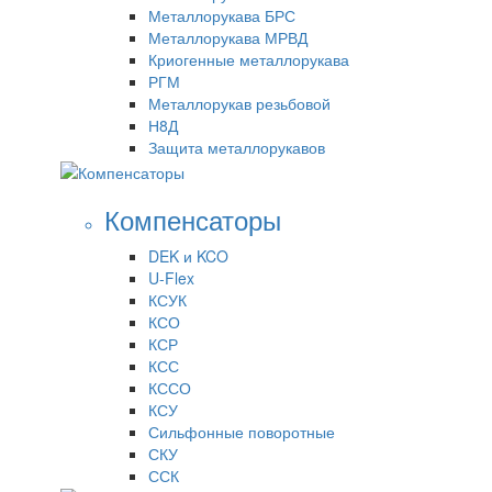
Металлорукава БРС
Металлорукава МРВД
Криогенные металлорукава
РГМ
Металлорукав резьбовой
Н8Д
Защита металлорукавов
Компенсаторы
DEK и KCO
U-Flex
КСУК
КСО
КСР
КСС
КССО
КСУ
Сильфонные поворотные
СКУ
ССК